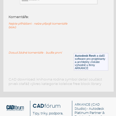
RFA
Sezení
Komentáře:
HermanMiller_Seating_Plex_PX101_LeftArmChair
:
Nejste přihlášeni - nelze připojit komentáře
HermanMiller Seating Plex PX101 LeftArmChair
bloků
RFA
Sezení
HermanMiller_Seating_Plex_PX100_ClubChair
:
Dosud žádné komentáře - buďte první
HermanMiller Seating Plex PX100 ClubChair
Autodesk Revit
a další
software pro projektanty
RFA
Sezení
a architekty získáte
výhodně u firmy
ARKANCE
CAD download: knihovna rodina symbol detail součást
prvek stafáž výkres kategorie kolekce free block library
CAD
fórum
ARKANCE
(CAD
Studio) - Autodesk
Platinum Partner &
Tipy, triky, podpora,