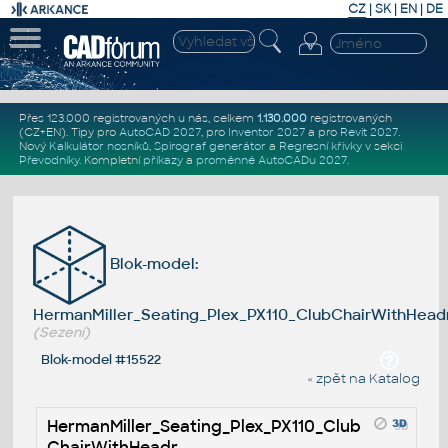
CZ
|
SK
|
EN
|
DE
Přes 123.000 registrovaných u nás, celkem
1.130.000
registrovaných
(CZ+EN)
. Tipy pro
AutoCAD 2027
, pro
Inventor 2027
a pro
Revit 2027
.
Nový
Kalkulátor nosníků
,
Spirograf generátor
a
Regresní křivky
v sekci
Převodníky
.
Kompletní
příkazy
a
proměnné AutoCADu 2027
.
Blok-model:
HermanMiller_Seating_Plex_PX110_ClubChairWithHead
(Sezení)
Blok-model #15522
« zpět na Katalog
HermanMiller_Seating_Plex_PX110_Club
ChairWithHeadr