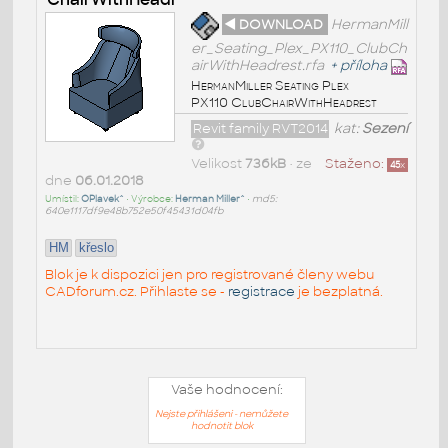
◄ DOWNLOAD
HermanMill
er_Seating_Plex_PX110_ClubCh
airWithHeadrest.rfa
+
příloha
HermanMiller Seating Plex
PX110 ClubChairWithHeadrest
Revit family RVT2014
kat:
Sezení
Velikost
736kB
• ze
Staženo:
45
x
dne
06.01.2018
Umístil:
OPlavek^
• Výrobce:
Herman Miller^
•
md5:
640e1117df9e48b752e50f45431d04fb
HM
křeslo
Blok je k dispozici jen pro registrované členy webu
CADforum.cz. Přihlaste se -
registrace
je bezplatná.
Vaše hodnocení:
Nejste přihlášeni - nemůžete
hodnotit blok