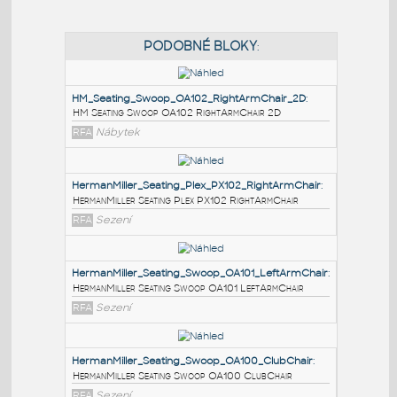
PODOBNÉ BLOKY
:
HM_Seating_Swoop_OA102_RightArmChair_2D
:
HM Seating Swoop OA102 RightArmChair 2D
RFA
Nábytek
HermanMiller_Seating_Plex_PX102_RightArmChair
:
HermanMiller Seating Plex PX102 RightArmChair