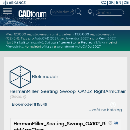
CZ
|
SK
|
EN
|
DE
Přes 123.000 registrovaných u nás, celkem
1.130.000
registrovaných
(CZ+EN)
. Tipy pro
AutoCAD 2027
, pro
Inventor 2027
a pro
Revit 2027
.
Nový
Kalkulátor nosníků
,
Spirograf generátor
a
Regresní křivky
v sekci
Převodníky
.
Kompletní
příkazy
a
proměnné AutoCADu 2027
.
Blok-model:
HermanMiller_Seating_Swoop_OA102_RightArmChair
(Sezení)
Blok-model #15549
« zpět na Katalog
HermanMiller_Seating_Swoop_OA102_Ri
ghtArmChair