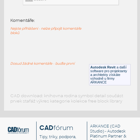
RFA
Sezení
Komentáře:
HermanMiller_Seating_Swoop_OA101_LeftArmChair
:
Nejste přihlášeni - nelze připojit komentáře
HermanMiller Seating Swoop OA101 LeftArmChair
bloků
RFA
Sezení
HermanMiller_Seating_Swoop_OA100_ClubChair
:
Dosud žádné komentáře - buďte první
HermanMiller Seating Swoop OA100 ClubChair
Autodesk Revit
a další
software pro projektanty
RFA
Sezení
a architekty získáte
výhodně u firmy
ARKANCE
CAD download: knihovna rodina symbol detail součást
prvek stafáž výkres kategorie kolekce free block library
CAD
fórum
ARKANCE
(CAD
Studio) - Autodesk
Platinum Partner &
Tipy, triky, podpora,