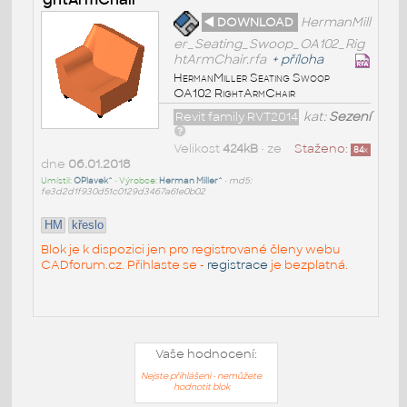
◄ DOWNLOAD
HermanMill
er_Seating_Swoop_OA102_Rig
htArmChair.rfa
+
příloha
HermanMiller Seating Swoop
OA102 RightArmChair
Revit family RVT2014
kat:
Sezení
Velikost
424kB
• ze
Staženo:
84
x
dne
06.01.2018
Umístil:
OPlavek^
• Výrobce:
Herman Miller^
•
md5:
fe3d2d1f930d51c0129d3467a61e0b02
HM
křeslo
Blok je k dispozici jen pro registrované členy webu
CADforum.cz. Přihlaste se -
registrace
je bezplatná.
Vaše hodnocení:
Nejste přihlášeni - nemůžete
hodnotit blok