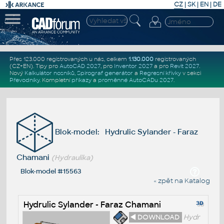
CZ
|
SK
|
EN
|
DE
Přes 123.000 registrovaných u nás, celkem
1.130.000
registrovaných
(CZ+EN)
. Tipy pro
AutoCAD 2027
, pro
Inventor 2027
a pro
Revit 2027
.
Nový
Kalkulátor nosníků
,
Spirograf generátor
a
Regresní křivky
v sekci
Převodníky
.
Kompletní
příkazy
a
proměnné AutoCADu 2027
.
Blok-model: Hydrulic Sylander - Faraz
Chamani
(Hydraulika)
Blok-model #15563
« zpět na Katalog
Hydrulic Sylander - Faraz Chamani
◄ DOWNLOAD
Hydr