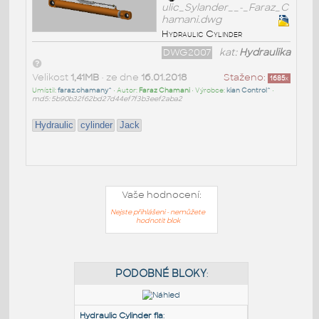
ulic_Sylander__-_Faraz_C
hamani.dwg
Hydraulic Cylinder
DWG2007
kat:
Hydraulika
Velikost
1,41MB
• ze dne
16.01.2018
Staženo:
1685
x
Umístil:
faraz.chamany^
• Autor:
Faraz Chamani
• Výrobce:
kian Control^
•
md5: 5b90b32f62bd27d44ef7f3b3eef2aba2
Hydraulic
cylinder
Jack
Vaše hodnocení:
Nejste přihlášeni - nemůžete
hodnotit blok