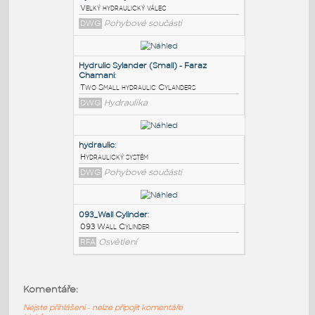
PODOBNÉ BLOKY
:
Hydraulic Cylinder fla
:
Velký hydraulický válec
DWG
Pohybové součásti
Hydrulic Sylander (Small) - Faraz
Chamani
:
Two Small hydraulic Cylanders
DWG
Hydraulika
hydraulic
:
Komentáře:
Hydraulický systém
Nejste přihlášeni - nelze připojit komentáře
DWG
Pohybové součásti