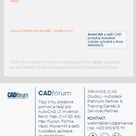
bloků
093_Wall Cylinder
:
093 Wall Cylinder
Dosud žádné komentáře - buďte první
RFA
Osvětlení
AutoCAD
a další CAD
produkty Autodesk
získáte výhodně u firmy
ARKANCE
CAD download: knihovna rodina symbol detail součást
prvek stafáž výkres kategorie kolekce free block library
CAD
fórum
ARKANCE
(CAD
Studio) - Autodesk
Platinum Partner &
Tipy, triky, podpora,
Training Center &
pomoc a rady pro
Services Partner
AutoCAD, LT, Inventor,
Revit, Map, Civil 3D, 3ds
KONTAKT:
Max, Fusion, Forma,
webmaster.cz@arkance.w
Vault, PowerMill a další
| tel. +420 910 970 111
Autodesk aplikace