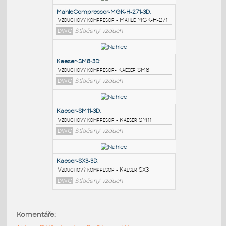
PODOBNÉ BLOKY
:
MahleCompressor-MGK-H-271-3D
:
Vzduchový kompresor - Mahle MGK-H-271
DWG
Stlačený vzduch
Kaeser-SM8-3D
:
Vzduchový kompresor- Kaeser SM8
DWG
Stlačený vzduch
Kaeser-SM11-3D
:
Komentáře:
Vzduchový kompresor - Kaeser SM11