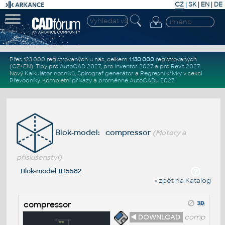
CZ
|
SK
|
EN
|
DE
Přes 123.000 registrovaných u nás, celkem
1.130.000
registrovaných
(CZ+EN)
. Tipy pro
AutoCAD 2027
, pro
Inventor 2027
a pro
Revit 2027
.
Nový
Kalkulátor nosníků
,
Spirograf generátor
a
Regresní křivky
v sekci
Převodníky
.
Kompletní
příkazy
a
proměnné AutoCADu 2027
.
Blok-model: compressor
(Motory a
příslušenství)
Blok-model #15582
« zpět na Katalog
compressor
◄ DOWNLOAD
comp