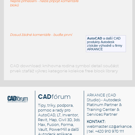
Nejste přihlášeni - nelze připojit komentáře
DWG
Stlačený vzduch
bloků
Kaeser-SX3-3D
:
Vzduchový kompresor - Kaeser SX3
Dosud žádné komentáře - buďte první
AutoCAD
a další CAD
DWG
Stlačený vzduch
produkty Autodesk
získáte výhodně u firmy
ARKANCE
CAD download: knihovna rodina symbol detail součást
prvek stafáž výkres kategorie kolekce free block library
CAD
fórum
ARKANCE
(CAD
Studio) - Autodesk
Platinum Partner &
Tipy, triky, podpora,
Training Center &
pomoc a rady pro
Services Partner
AutoCAD, LT, Inventor,
Revit, Map, Civil 3D, 3ds
KONTAKT:
Max, Fusion, Forma,
webmaster.cz@arkance.w
Vault, PowerMill a další
| tel. +420 910 970 111
Autodesk aplikace