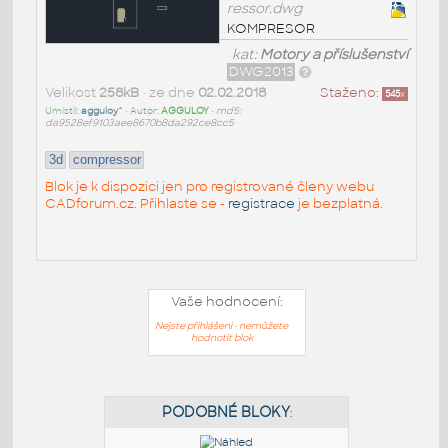
ressor.dwg
KOMPRESOR
kat:
Motory a příslušenství
DWG2013
Velikost
258kB
• ze dne
02.02.2018
Staženo:
545
x
Umístil:
agguloy^
• Autor:
AGGULOY
•
md5:
da9528ef9103aee8670b8da292ce8cc5
3d
compressor
Blok je k dispozici jen pro registrované členy webu
CADforum.cz. Přihlaste se -
registrace
je bezplatná.
Vaše hodnocení:
Nejste přihlášeni - nemůžete
hodnotit blok