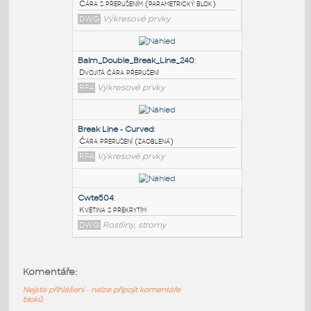
PODOBNÉ BLOKY
:
Breakline
:
Čára s přerušením (parametrický blok)
DWG
Výkresové prvky
Balm_Double_Break_Line_240
:
Dvojitá čára přerušení
RFA
Výkresové prvky
Break Line - Curved
:
Komentáře:
Čára přerušení (zaoblená)
Nejste přihlášeni - nelze připojit komentáře
RFA
Výkresové prvky
bloků