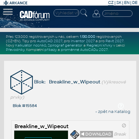
CZ
|
SK
|
EN
|
DE
Přes 123.000 registrovaných u nás, celkem
1.130.000
registrovaných
(CZ+EN)
. Tipy pro
AutoCAD 2027
, pro
Inventor 2027
a pro
Revit 2027
.
Nový
Kalkulátor nosníků
,
Spirograf generátor
a
Regresní křivky
v sekci
Převodníky
.
Kompletní
příkazy
a
proměnné AutoCADu 2027
.
Blok: Breakline_w_Wipeout
(Výkresové
prvky)
Blok #15584
« zpět na Katalog
Breakline_w_Wipeout
◄ DOWNLOAD
Break