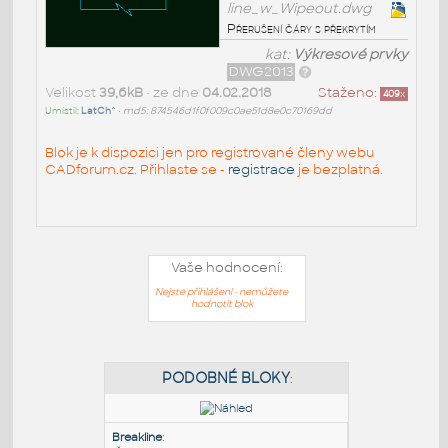
line_w_Wipeout.dwg
Přerušení čáry s překrytím
kat:
Výkresové prvky
DWG2013
Velikost
39,6kB
• ze dne
04.02.2018
Staženo:
409
x
Umístil:
LatCh^
•
md5: 874546d1f0f009c0ae51d8e0c70169dd
Blok je k dispozici jen pro registrované členy webu
CADforum.cz. Přihlaste se -
registrace
je bezplatná.
Vaše hodnocení:
Nejste přihlášeni - nemůžete
hodnotit blok