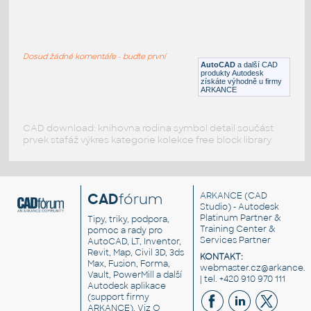
Cwte504
:
Květina s překrytím
Dosud žádné komentáře - buďte první
DWG
Rostliny, stromy
AutoCAD
a další CAD
produkty Autodesk
získáte výhodně u firmy
ARKANCE
CAD download: knihovna rodina symbol detail součást
prvek stafáž výkres kategorie kolekce free block library
CAD
fórum
ARKANCE
(CAD
Studio) - Autodesk
Platinum Partner &
Tipy, triky, podpora,
Training Center &
pomoc a rady pro
Services Partner
AutoCAD, LT, Inventor,
Revit, Map, Civil 3D, 3ds
KONTAKT:
Max, Fusion, Forma,
webmaster.cz@arkance.w
Vault, PowerMill a další
| tel. +420 910 970 111
Autodesk aplikace
(support firmy
ARKANCE). Viz
O