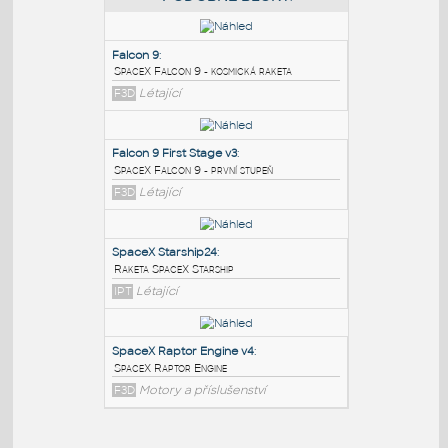
PODOBNÉ BLOKY
:
Falcon 9
:
SpaceX Falcon 9 - kosmická raketa
F3D
Létající
Falcon 9 First Stage v3
:
SpaceX Falcon 9 - první stupeň
F3D
Létající