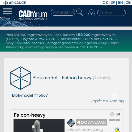
CZ
|
SK
|
EN
|
DE
Přes 123.000 registrovaných u nás, celkem
1.130.000
registrovaných
(CZ+EN)
. Tipy pro
AutoCAD 2027
, pro
Inventor 2027
a pro
Revit 2027
.
Nový
Kalkulátor nosníků
,
Spirograf generátor
a
Regresní křivky
v sekci
Převodníky
.
Kompletní
příkazy
a
proměnné AutoCADu 2027
.
Blok-model: Falcon-heavy
(Létající)
Blok-model #15587
« zpět na Katalog
Falcon-heavy
◄ DOWNLOAD
falcon-heavy.dwg