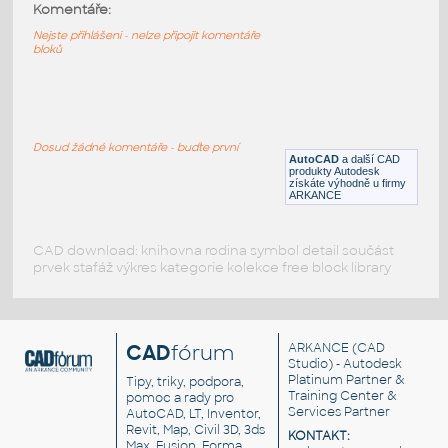
SpaceX Starship24
:
Komentáře:
Raketa SpaceX Starship
Nejste přihlášeni - nelze připojit komentáře
bloků
IPT
Létající
SpaceX Raptor Engine v4
:
SpaceX Raptor Engine
Dosud žádné komentáře - buďte první
AutoCAD
a další CAD
F3D
Motory a příslušenství
produkty Autodesk
získáte výhodně u firmy
ARKANCE
CAD download: knihovna rodina symbol detail součást
prvek stafáž výkres kategorie kolekce free block library
CAD
fórum
ARKANCE
(CAD
Studio) - Autodesk
Platinum Partner &
Tipy, triky, podpora,
Training Center &
pomoc a rady pro
Services Partner
AutoCAD, LT, Inventor,
Revit, Map, Civil 3D, 3ds
KONTAKT:
Max, Fusion, Forma,