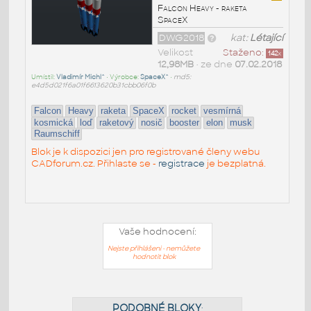
Falcon Heavy - raketa
SpaceX
DWG2018
kat:
Létající
Velikost
Staženo:
142
x
12,98MB
• ze dne
07.02.2018
Umístil:
Vladimír Michl^
• Výrobce:
SpaceX^
•
md5:
e4d5d021f6a01f6613620b31cbb06f0b
Falcon
Heavy
raketa
SpaceX
rocket
vesmírná
kosmická
loď
raketový
nosič
booster
elon
musk
Raumschiff
Blok je k dispozici jen pro registrované členy webu
CADforum.cz. Přihlaste se -
registrace
je bezplatná.
Vaše hodnocení:
Nejste přihlášeni - nemůžete
hodnotit blok