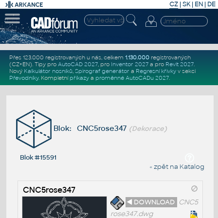
CZ
|
SK
|
EN
|
DE
Přes 123.000 registrovaných u nás, celkem
1.130.000
registrovaných
(CZ+EN)
. Tipy pro
AutoCAD 2027
, pro
Inventor 2027
a pro
Revit 2027
.
Nový
Kalkulátor nosníků
,
Spirograf generátor
a
Regresní křivky
v sekci
Převodníky
.
Kompletní
příkazy
a
proměnné AutoCADu 2027
.
Blok: CNC5rose347
(Dekorace)
Blok #15591
« zpět na Katalog
CNC5rose347
◄ DOWNLOAD
CNC5
rose347.dwg