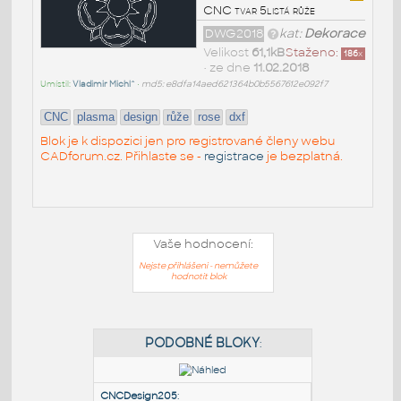
CNC tvar 5listá růže
DWG2018
kat:
Dekorace
Velikost
61,1kB
Staženo:
186
x
• ze dne
11.02.2018
Umístil:
Vladimir Michl^
•
md5: e8dfa14aed621364b0b5567612e092f7
CNC
plasma
design
růže
rose
dxf
Blok je k dispozici jen pro registrované členy webu
CADforum.cz. Přihlaste se -
registrace
je bezplatná.
Vaše hodnocení:
Nejste přihlášeni - nemůžete
hodnotit blok