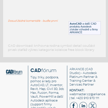
CNCAnchor233
:
CNC tvar - kotva, přívěsek
Dosud žádné komentáře - buďte první
DWG
Dekorace
AutoCAD
a další CAD
produkty Autodesk
získáte výhodně u firmy
ARKANCE
CAD download: knihovna rodina symbol detail součást
prvek stafáž výkres kategorie kolekce free block library
CAD
fórum
ARKANCE
(CAD
Studio) - Autodesk
Platinum Partner &
Tipy, triky, podpora,
Training Center &
pomoc a rady pro
Services Partner
AutoCAD, LT, Inventor,
Revit, Map, Civil 3D, 3ds
KONTAKT:
Max, Fusion, Forma,
webmaster.cz@arkance.w
Vault, PowerMill a další
| tel. +420 910 970 111
Autodesk aplikace
(support firmy