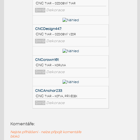
PODOBNÉ BLOKY
:
CNCDesign205
:
CNC tvar - ozdobný tvar
DWG
Dekorace
CNCDesign447
:
CNC tvar - ozdobný vzor
DWG
Dekorace
CNCcrown161
:
Komentáře:
CNC tvar - koruna
Nejste přihlášeni - nelze připojit komentáře
DWG
Dekorace
bloků