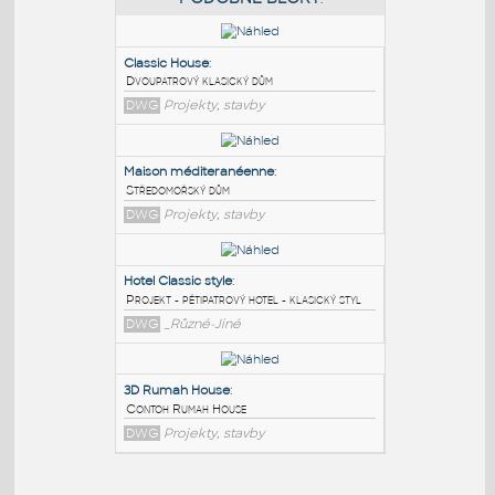
PODOBNÉ BLOKY
:
Classic House
:
Dvoupatrový klasický dům
DWG
Projekty, stavby
Maison méditeranéenne
:
Středomořský dům
DWG
Projekty, stavby