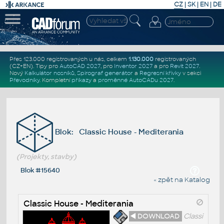
CZ
|
SK
|
EN
|
DE
Přes 123.000 registrovaných u nás, celkem
1.130.000
registrovaných
(CZ+EN)
. Tipy pro
AutoCAD 2027
, pro
Inventor 2027
a pro
Revit 2027
.
Nový
Kalkulátor nosníků
,
Spirograf generátor
a
Regresní křivky
v sekci
Převodníky
.
Kompletní
příkazy
a
proměnné AutoCADu 2027
.
Blok: Classic House - Mediterania
(Projekty, stavby)
Blok #15640
« zpět na Katalog
Classic House - Mediterania
◄ DOWNLOAD
Classi