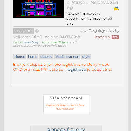
c_House_-_Mediterania.d
wg
Klasický retro-dům,
dvoupatrový, středomořský
styl
DWG2007
kat:
Projekty, stavby
Velikost
1,36MB
• ze dne
04.03.2018
Staženo:
724
x
Umístil:
Insan Sony^
• Autor:
Insan Fidyani
•
md5:
80ec47393702f9fd478bdaff9f5bb083
House
home
classic
Mediterranean
style
Blok je k dispozici jen pro registrované členy webu
CADforum.cz. Přihlaste se -
registrace
je bezplatná.
Vaše hodnocení:
Nejste přihlášeni - nemůžete
hodnotit blok