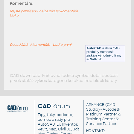
Hotel Classic style
:
Komentáře:
Projekt - pětipatrový hotel - klasický styl
Nejste přihlášeni - nelze připojit komentáře
bloků
DWG
_Různé-Jiné
3D Rumah House
:
Contoh Rumah House
Dosud žádné komentáře - buďte první
AutoCAD
a další CAD
DWG
Projekty, stavby
produkty Autodesk
získáte výhodně u firmy
ARKANCE
CAD download: knihovna rodina symbol detail součást
prvek stafáž výkres kategorie kolekce free block library
CAD
fórum
ARKANCE
(CAD
Studio) - Autodesk
Platinum Partner &
Tipy, triky, podpora,
Training Center &
pomoc a rady pro
Services Partner
AutoCAD, LT, Inventor,
Revit, Map, Civil 3D, 3ds
KONTAKT: