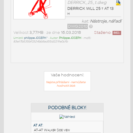
DERRICK_25_t.dwg
DERRICK WLL 25 t AT 13
m
kat:
Nástroje, nářadí
DWG2010
Velikost
3,77MB
• ze dne
16.03.2018
Staženo:
660
x
Umístil:
philippe JOSEPH^
• Autor:
Philippe JOSEPH
•
md5:
83e17b535bf0324bb9ad55d221fe0cfb
Vaše hodnocení:
Nejste přihlášeni - nemůžete
hodnotit blok