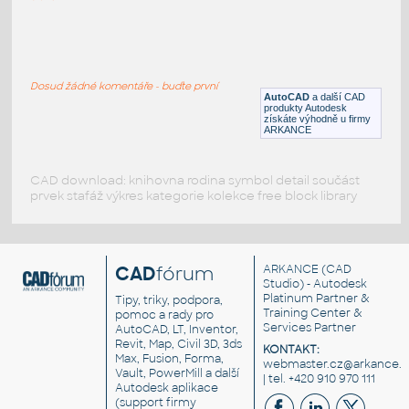
Plumbing_Fixtures-Grohe-Tempesta-
Shower_Set_2-13-M
:
Sada ruční sprchy Grohe Tempesta 2-13-
METRIC
Dosud žádné komentáře - buďte první
RFA
Armatury
AutoCAD
a další CAD
produkty Autodesk
získáte výhodně u firmy
ARKANCE
CAD download: knihovna rodina symbol detail součást
prvek stafáž výkres kategorie kolekce free block library
CAD
fórum
ARKANCE
(CAD
Studio) - Autodesk
Platinum Partner &
Tipy, triky, podpora,
Training Center &
pomoc a rady pro
Services Partner
AutoCAD, LT, Inventor,
Revit, Map, Civil 3D, 3ds
KONTAKT:
Max, Fusion, Forma,
webmaster.cz@arkance.w
Vault, PowerMill a další
| tel. +420 910 970 111
Autodesk aplikace
(support firmy