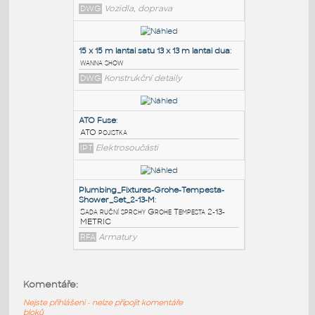
PODOBNÉ BLOKY
:
AT AT
:
AT-AT Walker Side view
DWG
Vozidla, doprava
15 x 15 m lantai satu 13 x 13 m lantai dua
:
wanna show
DWG
Konstrukční detaily
ATO Fuse
:
ATO pojistka
Komentáře:
IPT
Elektrosoučásti
Nejste přihlášeni - nelze připojit komentáře
bloků