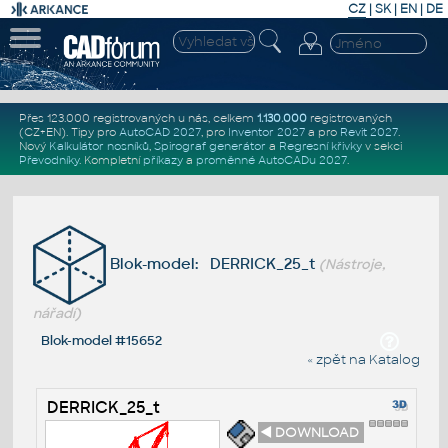
CZ
|
SK
|
EN
|
DE
Přes 123.000 registrovaných u nás, celkem
1.130.000
registrovaných
(CZ+EN)
. Tipy pro
AutoCAD 2027
, pro
Inventor 2027
a pro
Revit 2027
.
Nový
Kalkulátor nosníků
,
Spirograf generátor
a
Regresní křivky
v sekci
Převodníky
.
Kompletní
příkazy
a
proměnné AutoCADu 2027
.
Blok-model: DERRICK_25_t
(Nástroje,
nářadí)
Blok-model #15652
« zpět na Katalog
DERRICK_25_t
◄ DOWNLOAD