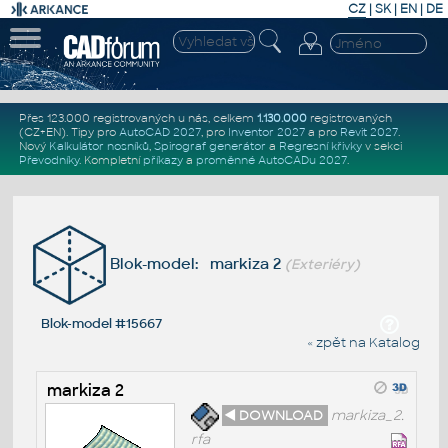
CZ
|
SK
|
EN
|
DE
Přes 123.000 registrovaných u nás, celkem
1.130.000
registrovaných
(CZ+EN)
. Tipy pro
AutoCAD 2027
, pro
Inventor 2027
a pro
Revit 2027
.
Nový
Kalkulátor nosníků
,
Spirograf generátor
a
Regresní křivky
v sekci
Převodníky
.
Kompletní
příkazy
a
proměnné AutoCADu 2027
.
Blok-model: markiza 2
(Exteriéry)
Blok-model #15667
« zpět na Katalog
markiza 2
◄ DOWNLOAD
markiza_2.
rfa