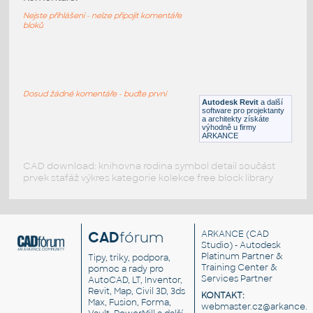
Rohová stříška
Nejste přihlášeni - nelze připojit komentáře
RFA
Střecha
bloků
Venting Cover
:
Odvětrávací stříška
Dosud žádné komentáře - buďte první
Autodesk Revit
a další
RFA
Střecha
software pro projektanty
a architekty získáte
výhodně u firmy
ARKANCE
CAD download: knihovna rodina symbol detail součást
prvek stafáž výkres kategorie kolekce free block library
CAD
fórum
ARKANCE
(CAD
Studio) - Autodesk
Platinum Partner &
Tipy, triky, podpora,
Training Center &
pomoc a rady pro
Services Partner
AutoCAD, LT, Inventor,
Revit, Map, Civil 3D, 3ds
KONTAKT:
Max, Fusion, Forma,
webmaster.cz@arkance.w