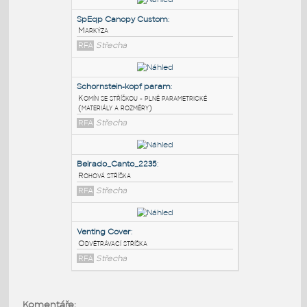
PODOBNÉ BLOKY
:
SpEqp Canopy Custom
:
Markýza
RFA
Střecha
Schornstein-kopf param
:
Komín se stříškou - plně parametrické
(materiály a rozměry)
RFA
Střecha
Beirado_Canto_2235
:
Komentáře: