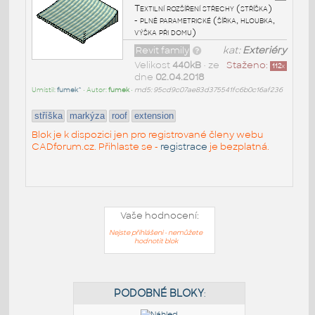
Textilní rozšíření střechy (stříška)
- plně parametrické (šířka, hloubka,
výška při domu)
Revit family
kat:
Exteriéry
Velikost
440kB
• ze
Staženo:
112
x
dne
02.04.2018
Umístil:
fumek^
• Autor:
fumek
•
md5: 95cd9c07ae83d375541fc6b0c16af236
stříška
markýza
roof
extension
Blok je k dispozici jen pro registrované členy webu
CADforum.cz. Přihlaste se -
registrace
je bezplatná.
Vaše hodnocení:
Nejste přihlášeni - nemůžete
hodnotit blok