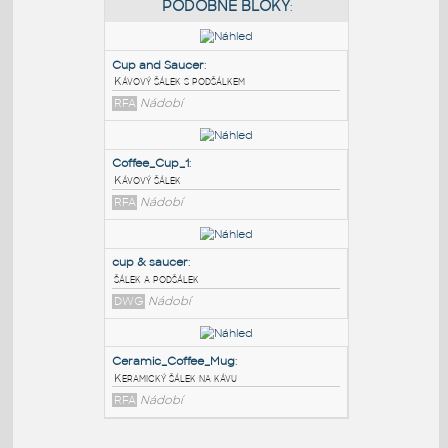
PODOBNÉ BLOKY
:
Cup and Saucer
:
Kávový šálek s podšálkem
RFA
Nádobí
Coffee_Cup_1
:
Kávový šálek
RFA
Nádobí