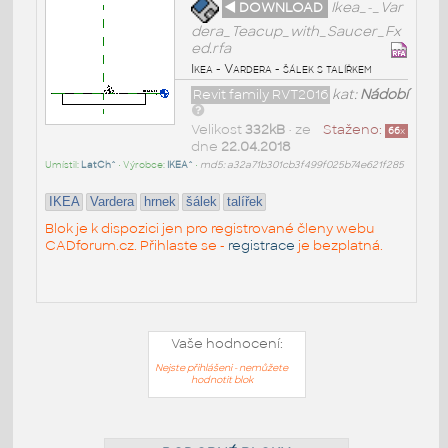
◄ DOWNLOAD
Ikea_-_Var
dera_Teacup_with_Saucer_Fx
ed.rfa
Ikea - Vardera - šálek s talířkem
Revit family RVT2016
kat:
Nádobí
Velikost
332kB
• ze
Staženo:
66
x
dne
22.04.2018
Umístil:
LatCh^
• Výrobce:
IKEA^
•
md5: a32a71b301cb3f499f025b74e621f285
IKEA
Vardera
hrnek
šálek
talířek
Blok je k dispozici jen pro registrované členy webu
CADforum.cz. Přihlaste se -
registrace
je bezplatná.
Vaše hodnocení:
Nejste přihlášeni - nemůžete
hodnotit blok