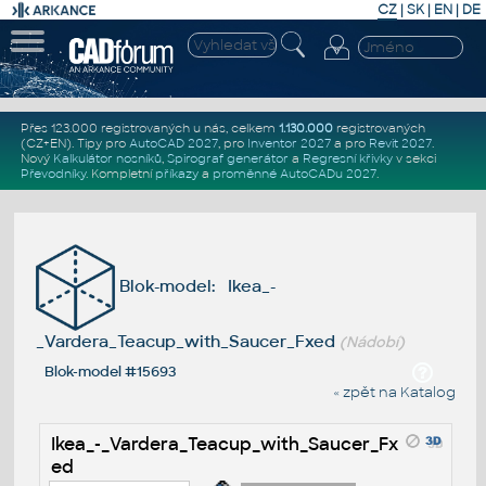
CZ
|
SK
|
EN
|
DE
Přes 123.000 registrovaných u nás, celkem
1.130.000
registrovaných
(CZ+EN)
. Tipy pro
AutoCAD 2027
, pro
Inventor 2027
a pro
Revit 2027
.
Nový
Kalkulátor nosníků
,
Spirograf generátor
a
Regresní křivky
v sekci
Převodníky
.
Kompletní
příkazy
a
proměnné AutoCADu 2027
.
Blok-model: Ikea_-
_Vardera_Teacup_with_Saucer_Fxed
(Nádobí)
Blok-model #15693
« zpět na Katalog
Ikea_-_Vardera_Teacup_with_Saucer_Fx
ed