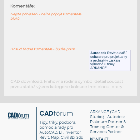
cup & saucer
:
Komentáře:
šálek a podšálek
Nejste přihlášeni - nelze připojit komentáře
bloků
DWG
Nádobí
Ceramic_Coffee_Mug
:
Keramický šálek na kávu
Dosud žádné komentáře - buďte první
Autodesk Revit
a další
RFA
Nádobí
software pro projektanty
a architekty získáte
výhodně u firmy
ARKANCE
CAD download: knihovna rodina symbol detail součást
prvek stafáž výkres kategorie kolekce free block library
CAD
fórum
ARKANCE
(CAD
Studio) - Autodesk
Platinum Partner &
Tipy, triky, podpora,
Training Center &
pomoc a rady pro
Services Partner
AutoCAD, LT, Inventor,
Revit, Map, Civil 3D, 3ds
KONTAKT: