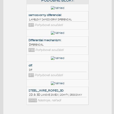
PODOBNÉ BLOKY
:
samosvorny diferencial
:
Lamelový samosvorný diferenciál
IPT
Pohybové součásti
Differential mechanism
:
Diferenciál
F3D
Pohybové součásti