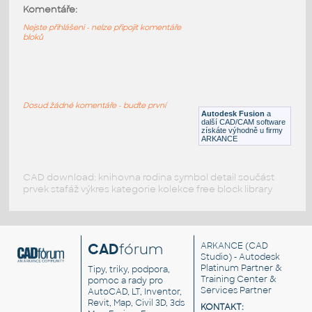
dif
:
Komentáře:
dif
Nejste přihlášeni - nelze připojit komentáře
bloků
IPT
Pohybové součásti
STEEL_WIRE_ROPES_3D
:
2D & 3D lanové závěsy, úchyty, srdcovky
Dosud žádné komentáře - buďte první
Autodesk Fusion
a
DWG
Nástroje, nářadí
další CAD/CAM software
získáte výhodně u firmy
ARKANCE
CAD download: knihovna rodina symbol detail součást
prvek stafáž výkres kategorie kolekce free block library
CAD
fórum
ARKANCE
(CAD
Studio) - Autodesk
Platinum Partner &
Tipy, triky, podpora,
Training Center &
pomoc a rady pro
Services Partner
AutoCAD, LT, Inventor,
Revit, Map, Civil 3D, 3ds
KONTAKT: