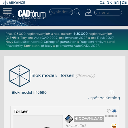
CZ
|
SK
|
EN
|
DE
Přes 123.000 registrovaných u nás, celkem
1.130.000
registrovaných
(CZ+EN)
. Tipy pro
AutoCAD 2027
, pro
Inventor 2027
a pro
Revit 2027
.
Nový
Kalkulátor nosníků
,
Spirograf generátor
a
Regresní křivky
v sekci
Převodníky
.
Kompletní
příkazy
a
proměnné AutoCADu 2027
.
Blok-model: Torsen
(Převody)
Blok-model #15696
« zpět na Katalog
Torsen
◄ DOWNLOAD
Torsen.f3d