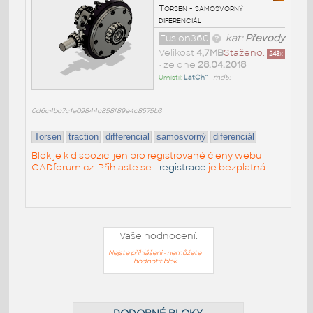
Torsen - samosvorný
diferenciál
Fusion360
kat:
Převody
Velikost
4,7MB
Staženo:
243
x
• ze dne
28.04.2018
Umístil:
LatCh^
•
md5:
0d6c4bc7c1e09844c858f89e4c8575b3
Torsen
traction
differencial
samosvorný
diferenciál
Blok je k dispozici jen pro registrované členy webu
CADforum.cz. Přihlaste se -
registrace
je bezplatná.
Vaše hodnocení:
Nejste přihlášeni - nemůžete
hodnotit blok