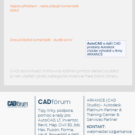
Logo TESLA
Nejste přihlášeni - nelze připojit komentáře
DWG
Vozidla, doprava
bloků
Nikola_Tesla_Bust
:
Busta - Nikola Tesla
Dosud žádné komentáře - buďte první
AutoCAD
a další CAD
RFA
Dekorace
produkty Autodesk
získáte výhodně u firmy
ARKANCE
CAD download: knihovna rodina symbol detail součást
prvek stafáž výkres kategorie kolekce free block library
CAD
fórum
ARKANCE
(CAD
Studio) - Autodesk
Platinum Partner &
Tipy, triky, podpora,
Training Center &
pomoc a rady pro
Services Partner
AutoCAD, LT, Inventor,
Revit, Map, Civil 3D, 3ds
KONTAKT:
Max, Fusion, Forma,
webmaster.cz@arkance.w
Vault, PowerMill a další