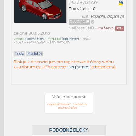
Model-S.DWG
Tesla Model-S
kat:
Vozidla, doprava
DWG2018
Velikost
3MB
•
Staženo:
929
x
ze dne
30.05.2018
Umístil:
Vladimír Michl^
• Výrobce:
Tesla Motors^
•
md5:
43b47d4ea65ff2d6ebc4392c7a75037a
Tesla
Model-S
Blok je k dispozici jen pro registrované členy webu
CADforum.cz. Přihlaste se -
registrace
je bezplatná.
Vaše hodnocení:
Nejste přihlášeni - nemůžete
hodnotit blok