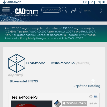
CZ
|
SK
|
EN
|
DE
Přes 123.000 registrovaných u nás, celkem
1.130.000
registrovaných
(CZ+EN)
. Tipy pro
AutoCAD 2027
, pro
Inventor 2027
a pro
Revit 2027
.
Nový
Kalkulátor nosníků
,
Spirograf generátor
a
Regresní křivky
v sekci
Převodníky
.
Kompletní
příkazy
a
proměnné AutoCADu 2027
.
Blok-model: Tesla-Model-S
(Vozidla,
doprava)
Blok-model #15713
« zpět na Katalog
Tesla-Model-S
◄ DOWNLOAD
Tesla-