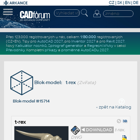
CZ
|
SK
|
EN
|
DE
Přes 123.000 registrovaných u nás, celkem
1.130.000
registrovaných
(CZ+EN)
. Tipy pro
AutoCAD 2027
, pro
Inventor 2027
a pro
Revit 2027
.
Nový
Kalkulátor nosníků
,
Spirograf generátor
a
Regresní křivky
v sekci
Převodníky
.
Kompletní
příkazy
a
proměnné AutoCADu 2027
.
Blok-model: t-rex
(Zvířata)
Blok-model #15714
« zpět na Katalog
t-rex
◄ DOWNLOAD
t-rex.
DWG