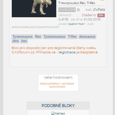
Tyranosaurus Rex, T-Rex
DWG2018
kat:
Zvířata
Velikost
Staženo:
288
x
3,4MB
• ze dne
31.05.2018
Umístil:
Vladimír Michl^
•
md5:
843dfc4549bc0d3723e9072f2215c4f5
Tyranosaurus
Rex
Tyrannosaurus
T-Rex
dinosaurus
dino
trex
Blok je k dispozici jen pro registrované členy webu
CADforum.cz. Přihlaste se -
registrace
je bezplatná.
Vaše hodnocení:
Nejste přihlášeni - nemůžete
hodnotit blok