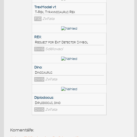
PODOBNÉ BLOKY
:
TrexModel v1
:
T-Rex, Tyrannosaurus Rex
F3D
Zvířata
REX
:
Request for Exit Detector Symbol
DWG
Sdělovací
Dino
:
Komentáře:
Dinosaurus