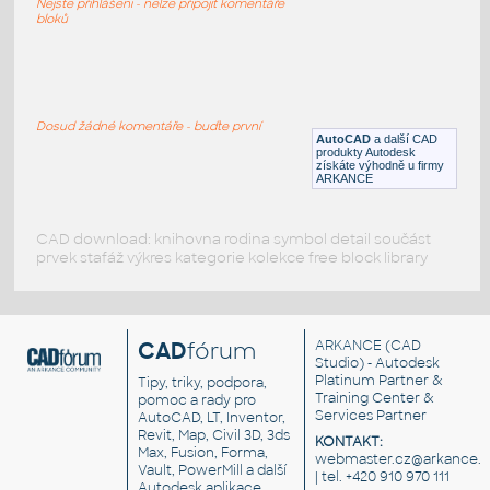
Nejste přihlášeni - nelze připojit komentáře
DWG
Zvířata
bloků
Diplodocus
:
Diplodocus, dino
Dosud žádné komentáře - buďte první
AutoCAD
a další CAD
DWG
Zvířata
produkty Autodesk
získáte výhodně u firmy
ARKANCE
CAD download: knihovna rodina symbol detail součást
prvek stafáž výkres kategorie kolekce free block library
CAD
fórum
ARKANCE
(CAD
Studio) - Autodesk
Platinum Partner &
Tipy, triky, podpora,
Training Center &
pomoc a rady pro
Services Partner
AutoCAD, LT, Inventor,
Revit, Map, Civil 3D, 3ds
KONTAKT:
Max, Fusion, Forma,
webmaster.cz@arkance.w
Vault, PowerMill a další
| tel. +420 910 970 111
Autodesk aplikace