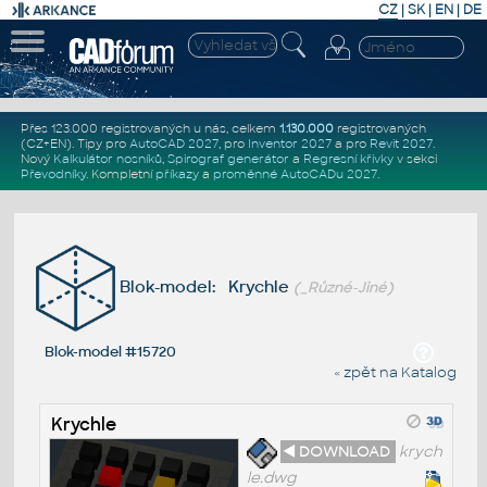
CZ
|
SK
|
EN
|
DE
Přes 123.000 registrovaných u nás, celkem
1.130.000
registrovaných
(CZ+EN)
. Tipy pro
AutoCAD 2027
, pro
Inventor 2027
a pro
Revit 2027
.
Nový
Kalkulátor nosníků
,
Spirograf generátor
a
Regresní křivky
v sekci
Převodníky
.
Kompletní
příkazy
a
proměnné AutoCADu 2027
.
Blok-model: Krychle
(_Různé-Jiné)
Blok-model #15720
« zpět na Katalog
Krychle
◄ DOWNLOAD
krych
le.dwg