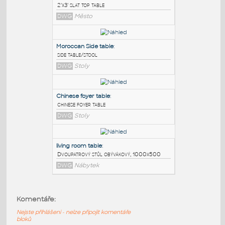
PODOBNÉ BLOKY
:
2X3FT SLAT TOP TABLE
:
2'x3' slat top table
DWG
Město
Moroccan Side table
:
side table/stool
DWG
Stoly
Chinese foyer table
:
Komentáře:
chinese foyer table
Nejste přihlášeni - nelze připojit komentáře
DWG
Stoly
bloků