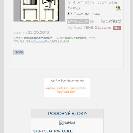
X_4_FT_SLAT_TOP_TABL
E.dwg
3'x4' slat top table
DWG2004
kat:
Město
Velikost
79kB
•
Staženo:
552
x
ze dne
22.06.2018
Umístil:
mrsdeechambers71^
• Autor:
Dee Chambers
•
md5:
774cfb3d88fe01dadd6be6367eb8b349
table
Vaše hodnocení:
Nejste přihlášeni - nemůžete
hodnotit blok