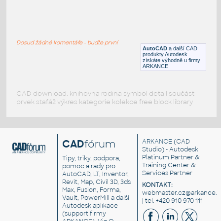
living room table
:
Dvoupatrový stůl obývákový, 1000x500
Dosud žádné komentáře - buďte první
DWG
Nábytek
AutoCAD
a další CAD
produkty Autodesk
získáte výhodně u firmy
ARKANCE
CAD download: knihovna rodina symbol detail součást
prvek stafáž výkres kategorie kolekce free block library
CAD
fórum
ARKANCE
(CAD
Studio) - Autodesk
Platinum Partner &
Tipy, triky, podpora,
Training Center &
pomoc a rady pro
Services Partner
AutoCAD, LT, Inventor,
Revit, Map, Civil 3D, 3ds
KONTAKT:
Max, Fusion, Forma,
webmaster.cz@arkance.w
Vault, PowerMill a další
| tel. +420 910 970 111
Autodesk aplikace
(support firmy