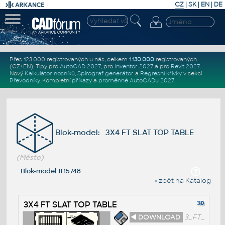
CZ
|
SK
|
EN
|
DE
Přes 123.000 registrovaných u nás, celkem
1.130.000
registrovaných
(CZ+EN)
. Tipy pro
AutoCAD 2027
, pro
Inventor 2027
a pro
Revit 2027
.
Nový
Kalkulátor nosníků
,
Spirograf generátor
a
Regresní křivky
v sekci
Převodníky
.
Kompletní
příkazy
a
proměnné AutoCADu 2027
.
Blok-model: 3X4 FT SLAT TOP TABLE
(Město)
Blok-model #15748
« zpět na Katalog
3X4 FT SLAT TOP TABLE
◄ DOWNLOAD
3_FT_