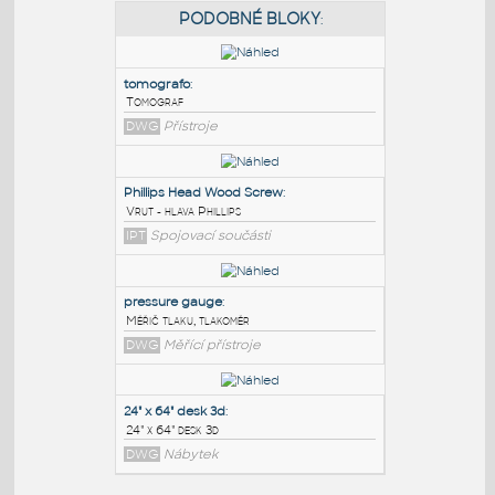
PODOBNÉ BLOKY
:
tomografo
:
Tomograf
DWG
Přístroje
Phillips Head Wood Screw
:
Vrut - hlava Phillips
IPT
Spojovací součásti