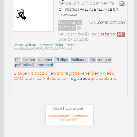
liance_64_CT_Scanner.rfa
CT přístroj Phillips Brilliance 64
- tomograf
Revit family
kat:
Zdravotnictví
RVT2012
Velikost
1,64MB
• ze
Staženo:
148
x
dne
07.07.2018
Umístil:
OPlavek^
• Výrobce:
Phillips^
•
md5:
aec35d5dae8d506a786f5c6c2f44ccc9
CT
skener
scanner
Phillips
Brilliance
64
rentgen
počítačový
tomograf
Blok je k dispozici jen pro registrované členy webu
CADforum.cz. Přihlaste se -
registrace
je bezplatná.
Vaše hodnocení:
Nejste přihlášeni - nemůžete
hodnotit blok