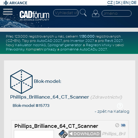
CZ
|
SK
|
EN
|
DE
Přes 123.000 registrovaných u nás, celkem
1.130.000
registrovaných
(CZ+EN)
. Tipy pro
AutoCAD 2027
, pro
Inventor 2027
a pro
Revit 2027
.
Nový
Kalkulátor nosníků
,
Spirograf generátor
a
Regresní křivky
v sekci
Převodníky
.
Kompletní
příkazy
a
proměnné AutoCADu 2027
.
Blok-model:
Phillips_Brilliance_64_CT_Scanner
(Zdravotnictví)
Blok-model #15773
« zpět na Katalog
Phillips_Brilliance_64_CT_Scanner
◄ DOWNLOAD
Phillips_Bril