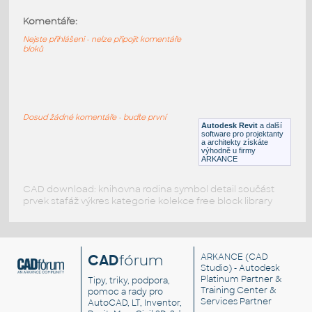
Komentáře:
pressure gauge
:
Měřič tlaku, tlakoměr
Nejste přihlášeni - nelze připojit komentáře
bloků
DWG
Měřící přístroje
24" x 64" desk 3d
:
24" x 64" desk 3d
Dosud žádné komentáře - buďte první
Autodesk Revit
a další
DWG
Nábytek
software pro projektanty
a architekty získáte
výhodně u firmy
ARKANCE
CAD download: knihovna rodina symbol detail součást
prvek stafáž výkres kategorie kolekce free block library
CAD
fórum
ARKANCE
(CAD
Studio) - Autodesk
Platinum Partner &
Tipy, triky, podpora,
Training Center &
pomoc a rady pro
Services Partner
AutoCAD, LT, Inventor,