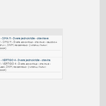
NÉ BLOKY
:
SOLODOOR - SIMA 11 - Dvere jednokridle - otevirave
:
SOLODOOR - SIMA 11 - Dveře jednokřídlé - otevíravé - obložková
zárubeň se světlíky, SNIM, render-ready (materiály/param:
bimfo.cz/solodoor)
RFA
Dveře