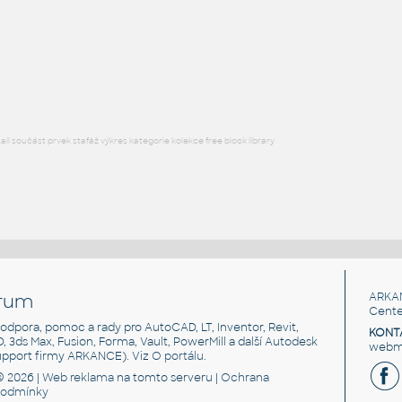
SOLODOOR - ELEGANCE 1 - Dvere jednokridle - otevir
:
SOLODOOR - ELEGANCE 1 - Dveře jednokřídlé - otevíravé -
obložková zárubeň, SNIM, render-ready (materiály/param:
bimfo.cz/solodoor)
RFA
Dveře
l součást prvek stafáž výkres kategorie kolekce free block library
rum
ARKA
Cente
, podpora, pomoc a rady pro AutoCAD, LT, Inventor, Revit,
KONT
3D, 3ds Max, Fusion, Forma, Vault, PowerMill a další Autodesk
webma
support firmy ARKANCE). Viz
O portálu
.
© 2026 |
Web reklama
na tomto serveru |
Ochrana
podmínky