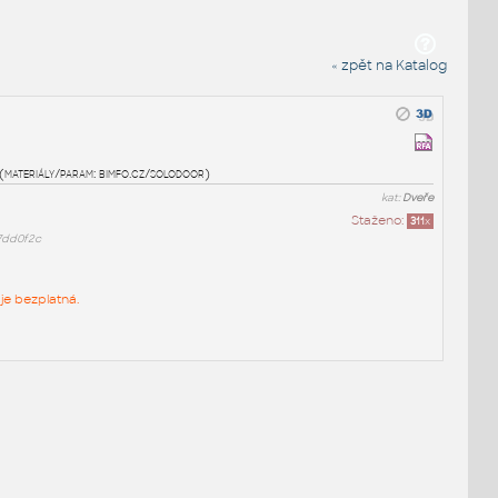
« zpět na Katalog
(materiály/param: bimfo.cz/solodoor)
kat:
Dveře
Staženo:
311
x
7dd0f2c
je bezplatná.