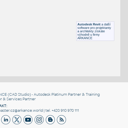
SOLODOOR - VERTIGO 4 - Dvere jednokridle - otevira
:
SOLODOOR - VERTIGO 4 - Dveře jednokřídlé - otevíravé -
obložková zárubeň, SNIM, render-ready (materiály/param:
bimfo.cz/solodoor)
RFA
Dveře
Autodesk Revit
a další
software pro projektanty
a architekty získáte
výhodně u firmy
ARKANCE
NCE
(CAD Studio) - Autodesk Platinum Partner & Training
r & Services Partner
AKT:
ster.cz@arkance.world | tel. +420 910 970 111