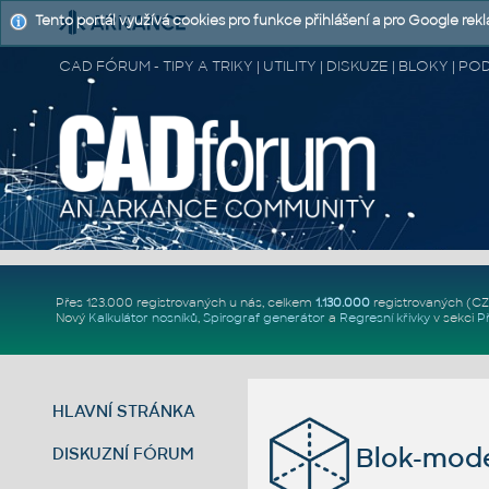
Tento portál využívá cookies pro funkce přihlášení a pro Google rek
CAD FÓRUM - TIPY A TRIKY | UTILITY | DISKUZE | BLOKY |
Přes 123.000 registrovaných u nás, celkem
1.130.000
registrovaných (C
Nový
Kalkulátor nosníků
,
Spirograf generátor
a
Regresní křivky
v sekci
P
HLAVNÍ STRÁNKA
Blok-model
DISKUZNÍ FÓRUM