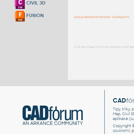
CIVIL 3D
FUSION
Dosud žádné komentáře - buďte první
CAD download: knihovna rodina symbol detai
CAD
fó
Tipy, triky
Map, Civil 
aplikace (
Copyright 
soukromí, 