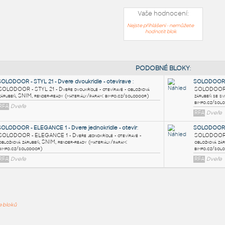
Vaše hodnocení:
Nejste přihlášeni - nemůžete
hodnotit blok
PODOB
SOLODOOR - STYL 21 - Dvere dvoukridle - otevirave
:
SOLODOOR - STYL 21 - Dveře dvoukřídlé - otevíravé - obložková
zárubeň, SNIM, render-ready (materiály/param: bimfo.cz/solodoor)
RFA
Dveře
ře bloků