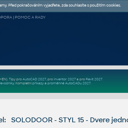
lamy. Před pokračováním vyjadřete, zda souhlasíte s použitím cookies.
 PODPORA | POMOC A RADY
Z+EN)
. Tipy pro
AutoCAD 2027
, pro
Inventor 2027
a pro
Revit 2027
.
řevodníky
.
Kompletní
příkazy
a
proměnné AutoCADu 2027
.
: SOLODOOR - STYL 15 - Dvere jednok