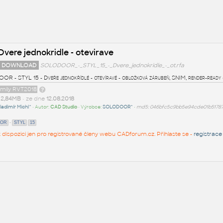
vere jednokridle - otevirave
 DOWNLOAD
SOLODOOR_-_STYL_15_-_Dvere_jednokridle_-_ot.rfa
 - STYL 15 - Dveře jednokřídlé - otevíravé - obložková zárubeň, SNIM, render-ready 
amily RVT2018
t
2,84MB
• ze dne
12.08.2018
ladimír Michl^
• Autor:
CAD Studio
• Výrobce:
SOLODOOR^
•
md5: 046bfc5c9bb5e94cde01b5178
-
OOR
STYL
15
 k dispozici jen pro registrované členy webu CADforum.cz. Přihlaste se -
registrace