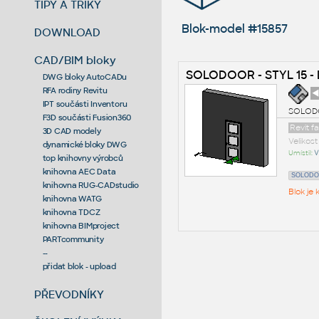
TIPY A TRIKY
Blok-model #15857
DOWNLOAD
CAD/BIM bloky
SOLODOOR - STYL 15 - D
DWG bloky AutoCADu
RFA rodiny Revitu
◄
IPT součásti Inventoru
SOLODOOR
F3D součásti Fusion360
Revit f
3D CAD modely
Velikos
dynamické bloky DWG
Umístil:
V
top knihovny výrobců
knihovna AEC Data
SOLOD
knihovna RUG-CADstudio
Blok je
knihovna WATG
knihovna TDCZ
knihovna BIMproject
PARTcommunity
--
přidat blok - upload
PŘEVODNÍKY