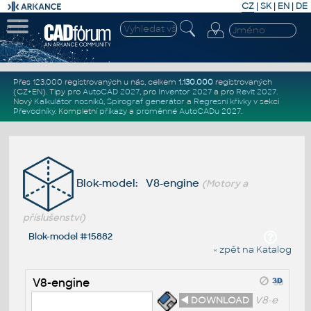
CZ
|
SK
|
EN
|
DE
Přes 123.000 registrovaných u nás, celkem
1.130.000
registrovaných
(CZ+EN)
. Tipy pro
AutoCAD 2027
, pro
Inventor 2027
a pro
Revit 2027
.
Nový
Kalkulátor nosníků
,
Spirograf generátor
a
Regresní křivky
v sekci
Převodníky
.
Kompletní
příkazy
a
proměnné AutoCADu 2027
.
Blok-model: V8-engine
(Motory a
příslušenství)
Blok-model #15882
« zpět na Katalog
V8-engine
◄ DOWNLOAD
V8-e