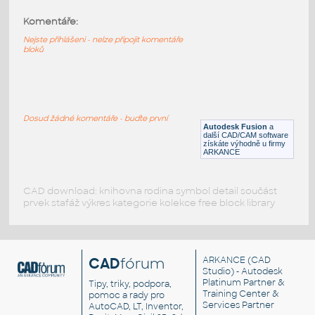
Komentáře:
radial engine 3d
:
Radiální motor
Nejste přihlášeni - nelze připojit komentáře
bloků
DWG
Motory a příslušenství
Two_Cylinder_Steam_Engine
:
Dvouválcový parní motor
Dosud žádné komentáře - buďte první
Autodesk Fusion
a
F3D
Motory a příslušenství
další CAD/CAM software
získáte výhodně u firmy
ARKANCE
CAD download: knihovna rodina symbol detail součást
prvek stafáž výkres kategorie kolekce free block library
CAD
fórum
ARKANCE
(CAD
Studio) - Autodesk
Platinum Partner &
Tipy, triky, podpora,
Training Center &
pomoc a rady pro
Services Partner
AutoCAD, LT, Inventor,