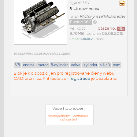
ngine.f3d
8-válcový motor
kat:
Motory a příslušenství
Fusion360
Velikost
Staženo:
455
x
9,76MB
• ze dne
05.09.2018
Umístil:
Boleslav^
•
md5:
63b3334f952400e5d1326bfa2410b8e3
V8
engine
motor
8-cylinder
valve
zylinder
válců
osm
Blok je k dispozici jen pro registrované členy webu
CADforum.cz. Přihlaste se -
registrace
je bezplatná.
Vaše hodnocení:
Nejste přihlášeni - nemůžete
hodnotit blok