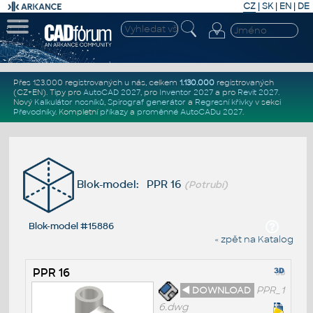
CZ
|
SK
|
EN
|
DE
Přes 123.000 registrovaných u nás, celkem
1.130.000
registrovaných
(CZ+EN)
. Tipy pro
AutoCAD 2027
, pro
Inventor 2027
a pro
Revit 2027
.
Nový
Kalkulátor nosníků
,
Spirograf generátor
a
Regresní křivky
v sekci
Převodníky
.
Kompletní
příkazy
a
proměnné AutoCADu 2027
.
Blok-model: PPR 16
(Potrubí)
Blok-model #15886
« zpět na Katalog
PPR 16
◄ DOWNLOAD
PPR_1
6.dwg