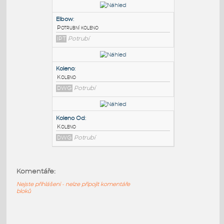
PODOBNÉ BLOKY
:
PPR tvarovky DN 32
:
PPR
DWG
_Různé-Jiné
Elbow
:
Potrubní koleno
IPT
Potrubí
Koleno
:
Koleno
Komentáře:
DWG
Potrubí
Nejste přihlášeni - nelze připojit komentáře
bloků
Koleno Od
: