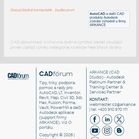
Koleno
Dosud žádné komentáře - buďte první
DWG
Potrubí
AutoCAD
a další CAD
produkty Autodesk
získáte výhodně u firmy
ARKANCE
CAD download: knihovna rodina symbol detail součást
prvek stafáž výkres kategorie kolekce free block library
CAD
fórum
ARKANCE
(CAD
Studio) - Autodesk
Platinum Partner &
Tipy, triky, podpora,
Training Center &
pomoc a rady pro
Services Partner
AutoCAD, LT, Inventor,
Revit, Map, Civil 3D, 3ds
KONTAKT:
Max, Fusion, Forma,
webmaster.cz@arkance.w
Vault, PowerMill a další
| tel. +420 910 970 111
Autodesk aplikace
(support firmy
ARKANCE). Viz
O
portálu
.
Copyright © 2026 |