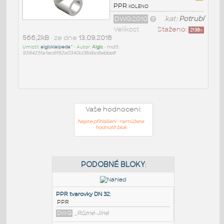
PPR koleno
DWG2010
kat:
Potrubí
Velikost
Staženo:
2138
x
566,2kB
• ze dne
13.09.2018
Umístil:
algisklaipeda^
• Autor:
Algis
•
md5:
9384251a1ec6f62a0340c08dbc6ebbe8
Vaše hodnocení:
Nejste přihlášeni - nemůžete
hodnotit blok