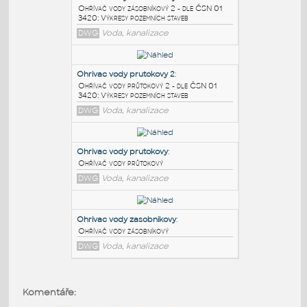
PODOBNÉ BLOKY
:
Ohrivac vody zasobnikovy 2
:
Ohřívač vody zásobníkový 2 - dle ČSN 01
3420: Výkresy pozemních staveb
DWG
Voda, kanalizace
Ohrivac vody prutokovy 2
:
Ohřívač vody průtokový 2 - dle ČSN 01
3420: Výkresy pozemních staveb
DWG
Voda, kanalizace
Ohrivac vody prutokovy
:
Komentáře:
Ohřívač vody průtokový