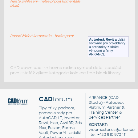
Nejste přihlášeni - nelze připojit komentáře
DWG
Voda, kanalizace
bloků
Ohrivac vody zasobnikovy
:
Ohřívač vody zásobníkový
Dosud žádné komentáře - buďte první
Autodesk Revit
a další
DWG
Voda, kanalizace
software pro projektanty
a architekty získáte
výhodně u firmy
ARKANCE
CAD download: knihovna rodina symbol detail součást
prvek stafáž výkres kategorie kolekce free block library
CAD
fórum
ARKANCE
(CAD
Studio) - Autodesk
Platinum Partner &
Tipy, triky, podpora,
Training Center &
pomoc a rady pro
Services Partner
AutoCAD, LT, Inventor,
Revit, Map, Civil 3D, 3ds
KONTAKT:
Max, Fusion, Forma,
webmaster.cz@arkance.w
Vault, PowerMill a další
| tel. +420 910 970 111
Autodesk aplikace