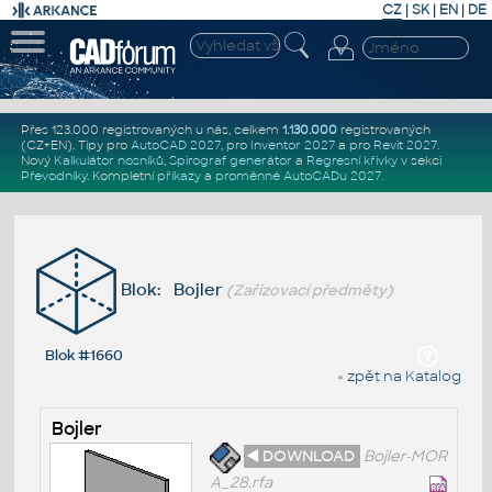
CZ
|
SK
|
EN
|
DE
Přes 123.000 registrovaných u nás, celkem
1.130.000
registrovaných
(CZ+EN)
. Tipy pro
AutoCAD 2027
, pro
Inventor 2027
a pro
Revit 2027
.
Nový
Kalkulátor nosníků
,
Spirograf generátor
a
Regresní křivky
v sekci
Převodníky
.
Kompletní
příkazy
a
proměnné AutoCADu 2027
.
Blok: Bojler
(Zařizovací předměty)
Blok #1660
« zpět na Katalog
Bojler
◄ DOWNLOAD
Bojler-MOR
A_28.rfa