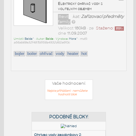
Elektrický ohřívač vody s
volitelným objemem
Revit
kat:
Zařizovací předměty
family
Velikost
180kB
• ze
Staženo:
3531
x
dne
11.09.2007
Umístil:
Balda^
• Autor:
Balda
• Výrobce:
Mora^
•
md5:
a56ab68e32f487b5158a4932d62a6f0c
bojler
boiler
ohřívač
vody
heater
hot
Vaše hodnocení:
Nejste přihlášeni - nemůžete
hodnotit blok