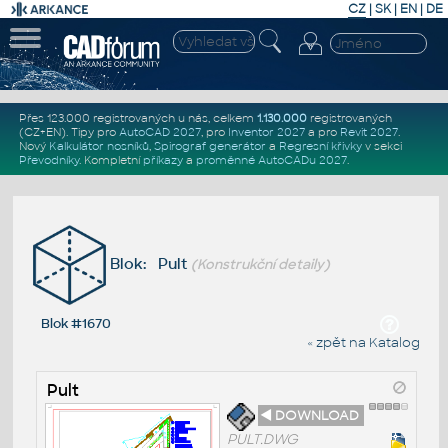
CZ
|
SK
|
EN
|
DE
Přes 123.000 registrovaných u nás, celkem
1.130.000
registrovaných
(CZ+EN)
. Tipy pro
AutoCAD 2027
, pro
Inventor 2027
a pro
Revit 2027
.
Nový
Kalkulátor nosníků
,
Spirograf generátor
a
Regresní křivky
v sekci
Převodníky
.
Kompletní
příkazy
a
proměnné AutoCADu 2027
.
Blok: Pult
(Konstrukční detaily)
Blok #1670
« zpět na Katalog
Pult
◄ DOWNLOAD
PULT.DWG