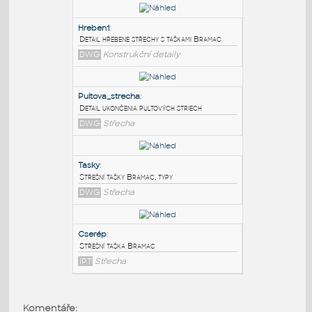
PODOBNÉ BLOKY
:
Hreben1
:
Detail hřebene střechy s taškami Bramac
DWG
Konstrukční detaily
Pultova_strecha
:
Detail ukončenia pultových striech
DWG
Střecha
Tasky
:
Komentáře: