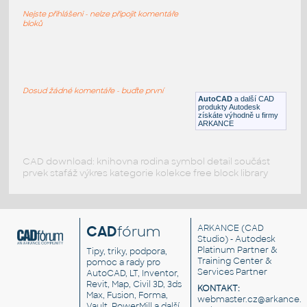
Střešní tašky Bramac, typy
Nejste přihlášeni - nelze připojit komentáře
DWG
Střecha
bloků
Cserép
:
Střešní taška Bramac
Dosud žádné komentáře - buďte první
AutoCAD
a další CAD
IPT
Střecha
produkty Autodesk
získáte výhodně u firmy
ARKANCE
CAD download: knihovna rodina symbol detail součást
prvek stafáž výkres kategorie kolekce free block library
CAD
fórum
ARKANCE
(CAD
Studio) - Autodesk
Platinum Partner &
Tipy, triky, podpora,
Training Center &
pomoc a rady pro
Services Partner
AutoCAD, LT, Inventor,
Revit, Map, Civil 3D, 3ds
KONTAKT:
Max, Fusion, Forma,
webmaster.cz@arkance.w
Vault, PowerMill a další