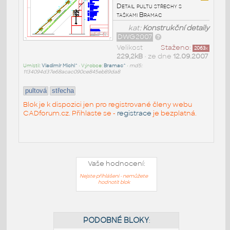
Detail pultu střechy s
taškami Bramac
kat:
Konstrukční detaily
DWG2007
Velikost
Staženo:
2063
x
229,2kB
• ze dne
12.09.2007
Umístil:
Vladimír Michl^
• Výrobce:
Bramac^
•
md5:
1134094d37e68acac090ce845eb89da8
pultová
střecha
Blok je k dispozici jen pro registrované členy webu
CADforum.cz. Přihlaste se -
registrace
je bezplatná.
Vaše hodnocení:
Nejste přihlášeni - nemůžete
hodnotit blok