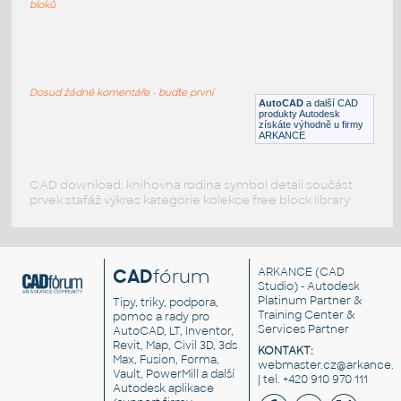
DWG
Spojovací součásti
bloků
Wood screws
:
Vruty do dřeva - dynamické bloky
Dosud žádné komentáře - buďte první
DWG
Spojovací součásti
AutoCAD
a další CAD
produkty Autodesk
získáte výhodně u firmy
ARKANCE
CAD download: knihovna rodina symbol detail součást
prvek stafáž výkres kategorie kolekce free block library
CAD
fórum
ARKANCE
(CAD
Studio) - Autodesk
Platinum Partner &
Tipy, triky, podpora,
Training Center &
pomoc a rady pro
Services Partner
AutoCAD, LT, Inventor,
Revit, Map, Civil 3D, 3ds
KONTAKT:
Max, Fusion, Forma,
webmaster.cz@arkance.w
Vault, PowerMill a další
| tel. +420 910 970 111
Autodesk aplikace