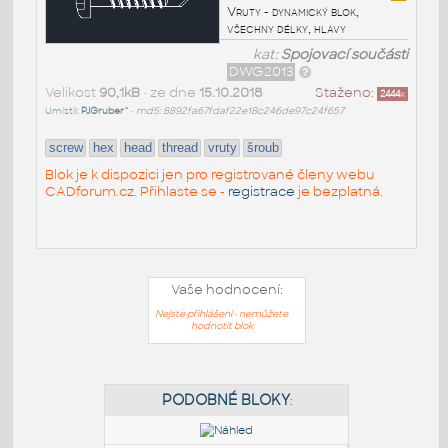
Vruty - dynamický blok,
všechny délky, hlavy
kat:
Spojovací součásti
DWG2013
Velikost
90,1kB
• ze dne
15.10.2018
Staženo:
2444
x
Umístil:
PJGruber^
•
md5: 8892fa67fdaf22e18c246de97c24f657
screw
hex
head
thread
vruty
šroub
Blok je k dispozici jen pro registrované členy webu
CADforum.cz. Přihlaste se -
registrace
je bezplatná.
Vaše hodnocení:
Nejste přihlášeni - nemůžete
hodnotit blok