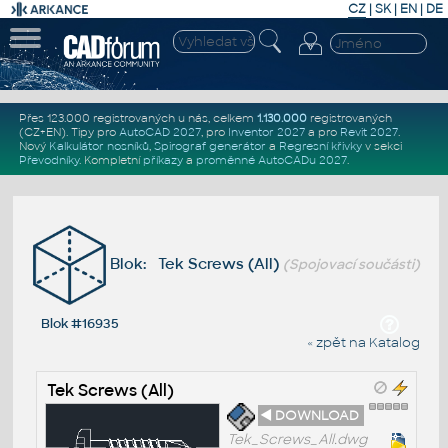
CZ
|
SK
|
EN
|
DE
Přes 123.000 registrovaných u nás, celkem
1.130.000
registrovaných
(CZ+EN)
. Tipy pro
AutoCAD 2027
, pro
Inventor 2027
a pro
Revit 2027
.
Nový
Kalkulátor nosníků
,
Spirograf generátor
a
Regresní křivky
v sekci
Převodníky
.
Kompletní
příkazy
a
proměnné AutoCADu 2027
.
Blok: Tek Screws (All)
(Spojovací součásti)
Blok #16935
« zpět na Katalog
Tek Screws (All)
◄ DOWNLOAD
Tek_Screws_All.dwg