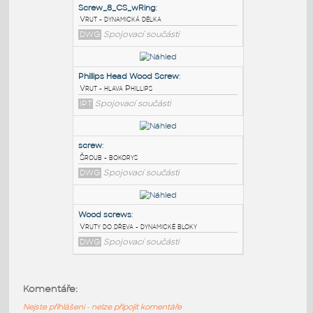
PODOBNÉ BLOKY
:
Screw_8_CS_wRing
:
Vrut - dynamická délka
DWG
Spojovací součásti
Phillips Head Wood Screw
:
Vrut - hlava Phillips
IPT
Spojovací součásti
screw
:
Komentáře:
Šroub - bokorys
Nejste přihlášeni - nelze připojit komentáře