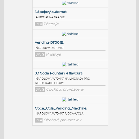
PODOBNÉ BLOKY
:
Nápojový automat
:
Automat na nápoje
RFA
Přístroje
Vending-DT001E
:
Nápojový automat
DWG
Přístroje
3D Soda Fountain 4 flavours
: