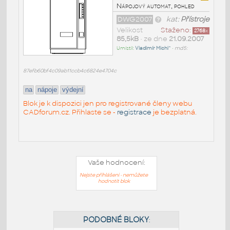
Nápojový automat, pohled
DWG2007
kat:
Přístroje
Velikost
Staženo:
2768
x
85,5kB
• ze dne
21.09.2007
Umístil:
Vladimír Michl^
•
md5:
87efb60bf4c09ab11ccb4c6824e4704c
na
nápoje
výdejní
Blok je k dispozici jen pro registrované členy webu
CADforum.cz. Přihlaste se -
registrace
je bezplatná.
Vaše hodnocení:
Nejste přihlášeni - nemůžete
hodnotit blok