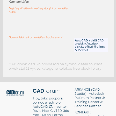
Komentáře:
Nápojový automat na limonády pro
restaurace a bary
Nejste přihlášeni - nelze připojit komentáře
bloků
DWG
Obchod, provozovny
Coca_Cola_Vending_Machine
:
Nápojový automat Coca-Cola
Dosud žádné komentáře - buďte první
AutoCAD
a další CAD
RFA
Obchod, provozovny
produkty Autodesk
získáte výhodně u firmy
ARKANCE
CAD download: knihovna rodina symbol detail součást
prvek stafáž výkres kategorie kolekce free block library
CAD
fórum
ARKANCE
(CAD
Studio) - Autodesk
Platinum Partner &
Tipy, triky, podpora,
Training Center &
pomoc a rady pro
Services Partner
AutoCAD, LT, Inventor,
Revit, Map, Civil 3D, 3ds
KONTAKT:
Max, Fusion, Forma,