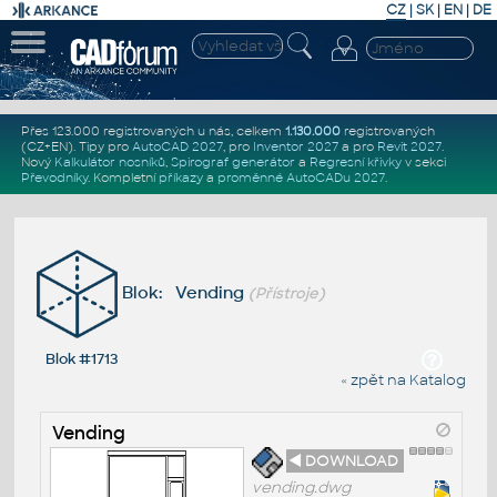
CZ
|
SK
|
EN
|
DE
Přes 123.000 registrovaných u nás, celkem
1.130.000
registrovaných
(CZ+EN)
. Tipy pro
AutoCAD 2027
, pro
Inventor 2027
a pro
Revit 2027
.
Nový
Kalkulátor nosníků
,
Spirograf generátor
a
Regresní křivky
v sekci
Převodníky
.
Kompletní
příkazy
a
proměnné AutoCADu 2027
.
Blok: Vending
(Přístroje)
Blok #1713
« zpět na Katalog
Vending
◄ DOWNLOAD
vending.dwg