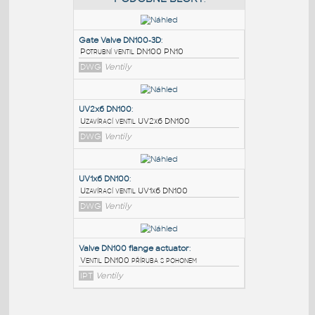
PODOBNÉ BLOKY
:
Gate Valve DN100-3D
:
Potrubní ventil DN100 PN10
DWG
Ventily
UV2x6 DN100
:
Uzavírací ventil UV2x6 DN100
DWG
Ventily