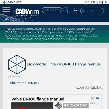
CZ
|
SK
|
EN
|
DE
Přes 123.000 registrovaných u nás, celkem
1.130.000
registrovaných
(CZ+EN)
. Tipy pro
AutoCAD 2027
, pro
Inventor 2027
a pro
Revit 2027
.
Nový
Kalkulátor nosníků
,
Spirograf generátor
a
Regresní křivky
v sekci
Převodníky
.
Kompletní
příkazy
a
proměnné AutoCADu 2027
.
Blok-model: Valve DN100 flange manual
(Ventily)
Blok-model #17189
« zpět na Katalog
Valve DN100 flange manual
◄ DOWNLOAD