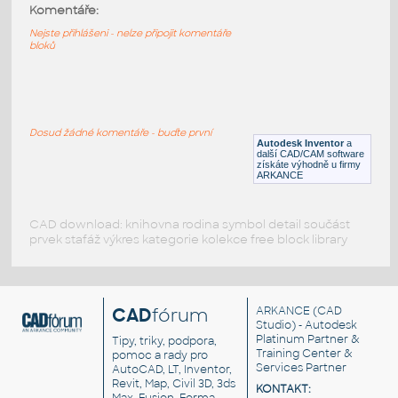
UV1x6 DN100
:
Komentáře:
Uzavírací ventil UV1x6 DN100
Nejste přihlášeni - nelze připojit komentáře
bloků
DWG
Ventily
Valve DN100 flange actuator
:
Ventil DN100 příruba s pohonem
Dosud žádné komentáře - buďte první
Autodesk Inventor
a
IPT
Ventily
další CAD/CAM software
získáte výhodně u firmy
ARKANCE
CAD download: knihovna rodina symbol detail součást
prvek stafáž výkres kategorie kolekce free block library
CAD
fórum
ARKANCE
(CAD
Studio) - Autodesk
Platinum Partner &
Tipy, triky, podpora,
Training Center &
pomoc a rady pro
Services Partner
AutoCAD, LT, Inventor,
Revit, Map, Civil 3D, 3ds
KONTAKT: