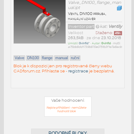
Valve_DN100_flange_man
ual.ipt
Ventil DN100 příruba,
manuální uzávěr
Inventor part
kat:
Ventily
Velikost
Staženo:
459
x
263,5kB
• ze dne
23.10.2018
Umístil:
Gvinfid^
• Autor:
Gvinfid
•
md5:
a75bb8dd1739b870e0751b3f1e7a8acb
Valve
DN100
flange
manual
ruční
Blok je k dispozici jen pro registrované členy webu
CADforum.cz. Přihlaste se -
registrace
je bezplatná.
Vaše hodnocení:
Nejste přihlášeni - nemůžete
hodnotit blok