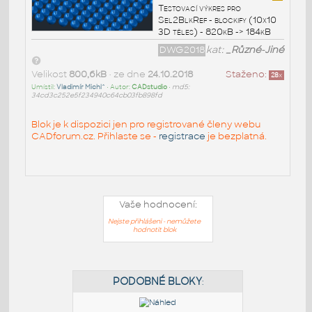
Testovací výkres pro
Sel2BlkRef - blockify (10x10
3D těles) - 820kB -> 184kB
DWG2018
kat:
_Různé-Jiné
Velikost
800,6kB
• ze dne
24.10.2018
Staženo:
28
x
Umístil:
Vladimír Michl^
• Autor:
CADstudio
•
md5:
34cd3c252e5f234940c64cb03fb898fd
Blok je k dispozici jen pro registrované členy webu
CADforum.cz. Přihlaste se -
registrace
je bezplatná.
Vaše hodnocení:
Nejste přihlášeni - nemůžete
hodnotit blok