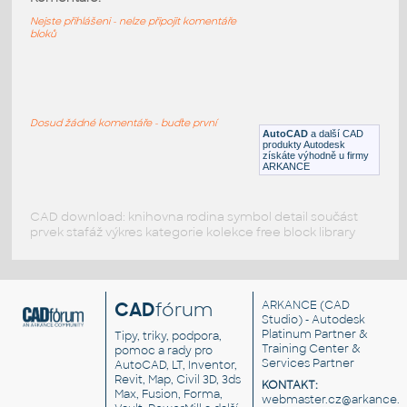
Ukázkový výkres pro utilitu Attractor
Nejste přihlášeni - nelze připojit komentáře
bloků
DWG
[-testovací-]
Att2cons
:
Testovací výkres pro utilitu Att2Cons
Dosud žádné komentáře - buďte první
AutoCAD
a další CAD
DWG
Výkresové prvky
produkty Autodesk
získáte výhodně u firmy
ARKANCE
CAD download: knihovna rodina symbol detail součást
prvek stafáž výkres kategorie kolekce free block library
CAD
fórum
ARKANCE
(CAD
Studio) - Autodesk
Platinum Partner &
Tipy, triky, podpora,
Training Center &
pomoc a rady pro
Services Partner
AutoCAD, LT, Inventor,
Revit, Map, Civil 3D, 3ds
KONTAKT:
Max, Fusion, Forma,
webmaster.cz@arkance.w