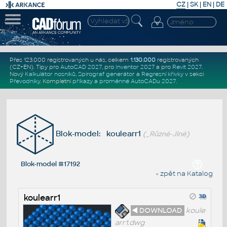
CZ
|
SK
|
EN
|
DE
Přes 123.000 registrovaných u nás, celkem
1.130.000
registrovaných
(CZ+EN)
. Tipy pro
AutoCAD 2027
, pro
Inventor 2027
a pro
Revit 2027
.
Nový
Kalkulátor nosníků
,
Spirograf generátor
a
Regresní křivky
v sekci
Převodníky
.
Kompletní
příkazy
a
proměnné AutoCADu 2027
.
Blok-model: koulearr1
(_Různé-Jiné)
Blok-model #17192
« zpět na Katalog
koulearr1
◄ DOWNLOAD
koule
arr1.dwg