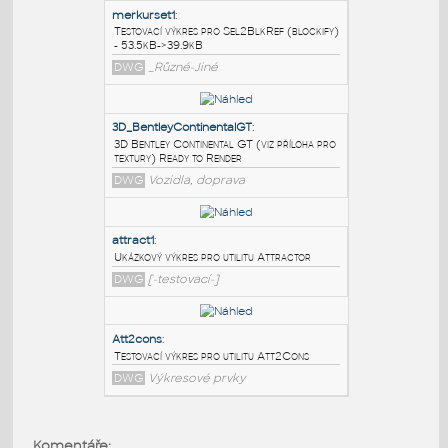
PODOBNÉ BLOKY
:
merkurset1
:
Testovací výkres pro Sel2BlkRef (blockify)
- 53.5kB->39.9kB
DWG
_Různé-Jiné
3D_BentleyContinentalGT
:
3D Bentley Continental GT (viz příloha pro
textury) Ready to Render
DWG
Vozidla, doprava
attract1
:
Komentáře: