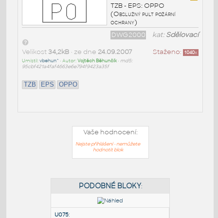
TZB - EPS: OPPO
(Obslužný pult požární
ochrany)
DWG2000
kat:
Sdělovací
Velikost
34,2kB
• ze dne
24.09.2007
Staženo:
1040
x
Umístil:
vbehun^
• Autor:
Vojtěch Běhunčík
•
md5:
95cbf421a4faf4663e6e794f9423a35f
TZB
EPS
OPPO
Vaše hodnocení:
Nejste přihlášeni - nemůžete
hodnotit blok