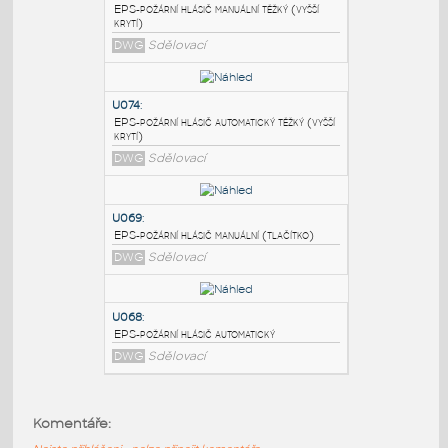
PODOBNÉ BLOKY
:
U075
:
EPS-požární hlásič manuální těžký (vyšší
krytí)
DWG
Sdělovací
U074
:
EPS-požární hlásič automatický těžký (vyšší
krytí)
DWG
Sdělovací
U069
:
Komentáře:
EPS-požární hlásič manuální (tlačítko)