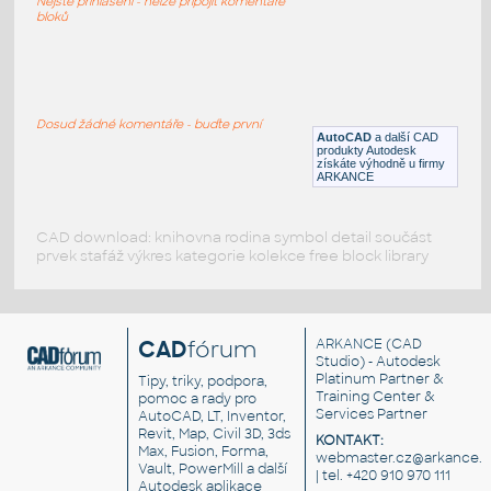
Nejste přihlášeni - nelze připojit komentáře
DWG
Sdělovací
bloků
U068
:
EPS-požární hlásič automatický
Dosud žádné komentáře - buďte první
AutoCAD
a další CAD
DWG
Sdělovací
produkty Autodesk
získáte výhodně u firmy
ARKANCE
CAD download: knihovna rodina symbol detail součást
prvek stafáž výkres kategorie kolekce free block library
CAD
fórum
ARKANCE
(CAD
Studio) - Autodesk
Platinum Partner &
Tipy, triky, podpora,
Training Center &
pomoc a rady pro
Services Partner
AutoCAD, LT, Inventor,
Revit, Map, Civil 3D, 3ds
KONTAKT:
Max, Fusion, Forma,
webmaster.cz@arkance.w
Vault, PowerMill a další
| tel. +420 910 970 111
Autodesk aplikace