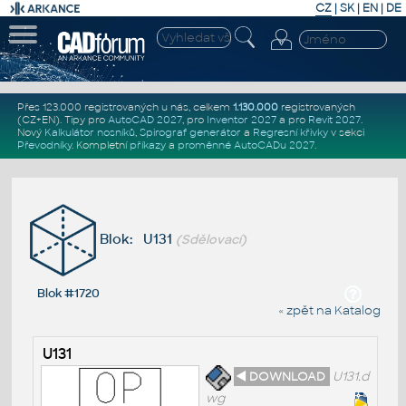
CZ
|
SK
|
EN
|
DE
Přes 123.000 registrovaných u nás, celkem
1.130.000
registrovaných
(CZ+EN)
. Tipy pro
AutoCAD 2027
, pro
Inventor 2027
a pro
Revit 2027
.
Nový
Kalkulátor nosníků
,
Spirograf generátor
a
Regresní křivky
v sekci
Převodníky
.
Kompletní
příkazy
a
proměnné AutoCADu 2027
.
Blok: U131
(Sdělovací)
Blok #1720
« zpět na Katalog
U131
◄ DOWNLOAD
U131.d
wg