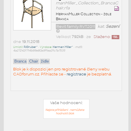
manMiller_Collection_BrancaC
hair.rfa
HermanMiller Collection - židle
Branca
Revit family RVT2011
kat:
Sezení
Velikost
792kB
• ze
Staženo:
158
x
dne
19.11.2018
Umístil:
PJGruber^
• Výrobce:
Herman Miller^
•
md5:
4a27242f714b99e80a9ffea2fc7a7535
Branca
Chair
židle
Blok je k dispozici jen pro registrované členy webu
CADforum.cz. Přihlaste se -
registrace
je bezplatná.
Vaše hodnocení:
Nejste přihlášeni - nemůžete
hodnotit blok