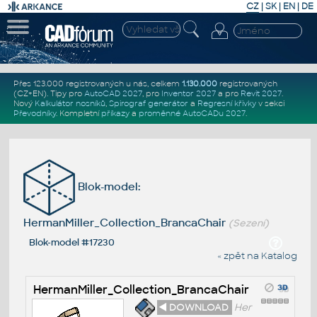
CZ
|
SK
|
EN
|
DE
Přes 123.000 registrovaných u nás, celkem
1.130.000
registrovaných
(CZ+EN)
. Tipy pro
AutoCAD 2027
, pro
Inventor 2027
a pro
Revit 2027
.
Nový
Kalkulátor nosníků
,
Spirograf generátor
a
Regresní křivky
v sekci
Převodníky
.
Kompletní
příkazy
a
proměnné AutoCADu 2027
.
Blok-model:
HermanMiller_Collection_BrancaChair
(Sezení)
Blok-model #17230
« zpět na Katalog
HermanMiller_Collection_BrancaChair
◄ DOWNLOAD
Her