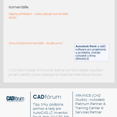
Komentáře:
Chair.03
:
židle, design Maarten Van Severen
Nejste přihlášeni - nelze připojit komentáře
bloků
RFA
Sezení
dining chair
:
Kuchyňská židle
Dosud žádné komentáře - buďte první
Autodesk Revit
a další
RFA
Sezení
software pro projektanty
a architekty získáte
výhodně u firmy
ARKANCE
CAD download: knihovna rodina symbol detail součást
prvek stafáž výkres kategorie kolekce free block library
CAD
fórum
ARKANCE
(CAD
Studio) - Autodesk
Platinum Partner &
Tipy, triky, podpora,
Training Center &
pomoc a rady pro
Services Partner
AutoCAD, LT, Inventor,