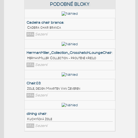
PODOBNÉ BLOKY
:
Cadeira chair branca
:
Cadeira chair branca
RFA
Sezení
HermanMiller_Collection_CrosshatchLoungeChair
:
HermanMiller Collection - proutěné křeslo
RFA
Sezení