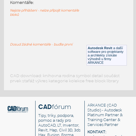
CS HALLA RAMO Nástěnné (nástěnné)
:
Komentáře:
CS HALLA RAMO Nástěnné (nástěnné)
Nejste přihlášeni - nelze připojit komentáře
bloků
RFA
Osvětlení
CS HALLA ELUMI Nástěnné (nástěnné)
:
CS HALLA ELUMI Nástěnné (nástěnné)
Dosud žádné komentáře - buďte první
Autodesk Revit
a další
RFA
Osvětlení
software pro projektanty
a architekty získáte
výhodně u firmy
ARKANCE
CAD download: knihovna rodina symbol detail součást
prvek stafáž výkres kategorie kolekce free block library
CAD
fórum
ARKANCE
(CAD
Studio) - Autodesk
Platinum Partner &
Tipy, triky, podpora,
Training Center &
pomoc a rady pro
Services Partner
AutoCAD, LT, Inventor,
Revit, Map, Civil 3D, 3ds
KONTAKT:
Max, Fusion, Forma,