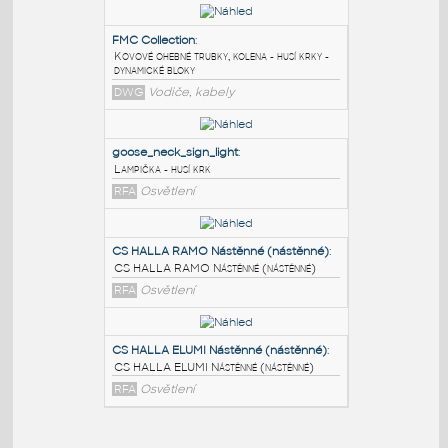
PODOBNÉ BLOKY
:
FMC Collection
:
Kovové ohebné trubky, kolena - husí krky -
dynamické bloky
DWG
Vodiče, kabely
goose_neck_sign_light
:
Lampička - husí krk
RFA
Osvětlení