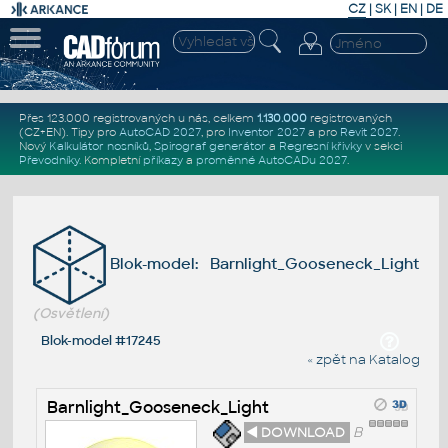
CZ
|
SK
|
EN
|
DE
Přes 123.000 registrovaných u nás, celkem
1.130.000
registrovaných
(CZ+EN)
. Tipy pro
AutoCAD 2027
, pro
Inventor 2027
a pro
Revit 2027
.
Nový
Kalkulátor nosníků
,
Spirograf generátor
a
Regresní křivky
v sekci
Převodníky
.
Kompletní
příkazy
a
proměnné AutoCADu 2027
.
Blok-model: Barnlight_Gooseneck_Light
(Osvětlení)
Blok-model #17245
« zpět na Katalog
Barnlight_Gooseneck_Light
◄ DOWNLOAD
B