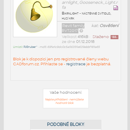
arnlight_Gooseneck_Light.r
fa
Barnlight - nástěnné svítidlo,
husí krk
Revit family
kat:
Osvětlení
RVT2017
Velikost
416kB
•
Staženo:
188
x
ze dne
01.12.2018
Umístil:
PJGruber^
•
md5: 69fe1c9dc0c5a5635fe639ebbf181a65
Blok je k dispozici jen pro registrované členy webu
CADforum.cz. Přihlaste se -
registrace
je bezplatná.
Vaše hodnocení:
Nejste přihlášeni - nemůžete
hodnotit blok