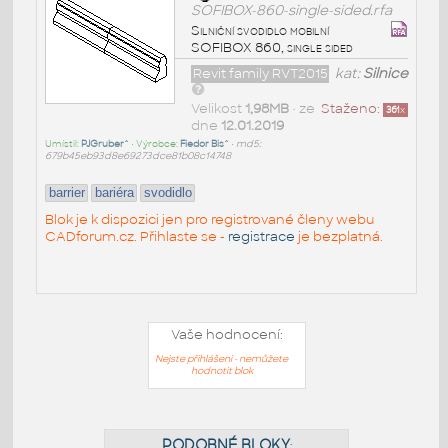
SOFIBOX-860-single-sided.rfa
Silniční svodidlo mobilní
SOFIBOX 860, single sided
Revit family RVT2015
kat:
Silnice
Velikost
1,98MB
• ze
Staženo:
361
x
dne
12.01.2019
Umístil:
PJGruber^
• Výrobce:
Fiedor Bis^
•
md5:
679b45eb93d8e69273dce81b08c14748
barrier
bariéra
svodidlo
Blok je k dispozici jen pro registrované členy webu
CADforum.cz. Přihlaste se -
registrace
je bezplatná.
Vaše hodnocení:
Nejste přihlášeni - nemůžete
hodnotit blok