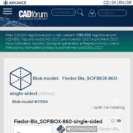
CZ
|
SK
|
EN
|
DE
Přes 123.000 registrovaných u nás, celkem
1.130.000
registrovaných
(CZ+EN)
. Tipy pro
AutoCAD 2027
, pro
Inventor 2027
a pro
Revit 2027
.
Nový
Kalkulátor nosníků
,
Spirograf generátor
a
Regresní křivky
v sekci
Převodníky
.
Kompletní
příkazy
a
proměnné AutoCADu 2027
.
Blok-model: Fiedor-Bis_SOFIBOX-860-
single-sided
(Silnice)
Blok-model #17294
« zpět na Katalog
Fiedor-Bis_SOFIBOX-860-single-sided
◄ DOWNLOAD
Fiedor-Bis_