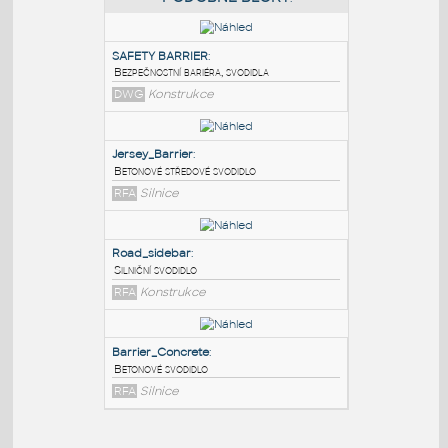
PODOBNÉ BLOKY
:
SAFETY BARRIER
:
Bezpečnostní bariéra, svodidla
DWG
Konstrukce
Jersey_Barrier
:
Betonové středové svodidlo
RFA
Silnice