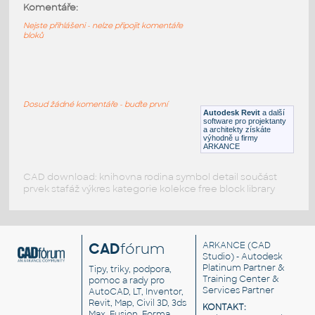
Road_sidebar
:
Komentáře:
Silniční svodidlo
Nejste přihlášeni - nelze připojit komentáře
bloků
RFA
Konstrukce
Barrier_Concrete
:
Betonové svodidlo
Dosud žádné komentáře - buďte první
Autodesk Revit
a další
RFA
Silnice
software pro projektanty
a architekty získáte
výhodně u firmy
ARKANCE
CAD download: knihovna rodina symbol detail součást
prvek stafáž výkres kategorie kolekce free block library
CAD
fórum
ARKANCE
(CAD
Studio) - Autodesk
Platinum Partner &
Tipy, triky, podpora,
Training Center &
pomoc a rady pro
Services Partner
AutoCAD, LT, Inventor,
Revit, Map, Civil 3D, 3ds
KONTAKT:
Max, Fusion, Forma,