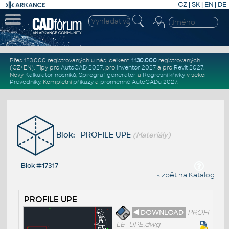
CZ
|
SK
|
EN
|
DE
Přes 123.000 registrovaných u nás, celkem
1.130.000
registrovaných
(CZ+EN)
. Tipy pro
AutoCAD 2027
, pro
Inventor 2027
a pro
Revit 2027
.
Nový
Kalkulátor nosníků
,
Spirograf generátor
a
Regresní křivky
v sekci
Převodníky
.
Kompletní
příkazy
a
proměnné AutoCADu 2027
.
Blok: PROFILE UPE
(Materiály)
Blok #17317
« zpět na Katalog
PROFILE UPE
◄ DOWNLOAD
PROFI
LE_UPE.dwg