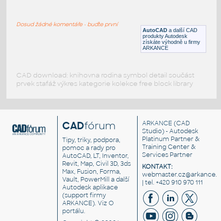
new_drawing-PJH
:
CAD DISCUSSION : SCALE
Dosud žádné komentáře - buďte první
DWG
_Různé-Jiné
AutoCAD
a další CAD
produkty Autodesk
získáte výhodně u firmy
ARKANCE
CAD download: knihovna rodina symbol detail součást
prvek stafáž výkres kategorie kolekce free block library
CAD
fórum
ARKANCE
(CAD
Studio) - Autodesk
Platinum Partner &
Tipy, triky, podpora,
Training Center &
pomoc a rady pro
Services Partner
AutoCAD, LT, Inventor,
Revit, Map, Civil 3D, 3ds
KONTAKT:
Max, Fusion, Forma,
webmaster.cz@arkance.w
Vault, PowerMill a další
| tel. +420 910 970 111
Autodesk aplikace
(support firmy
ARKANCE). Viz
O
portálu
.