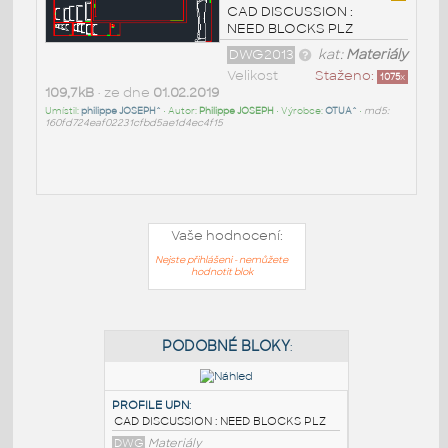
CAD DISCUSSION :
NEED BLOCKS PLZ
DWG2013
kat:
Materiály
Velikost
Staženo:
1075
x
109,7kB
• ze dne
01.02.2019
Umístil:
philippe JOSEPH^
• Autor:
Philippe JOSEPH
• Výrobce:
OTUA^
•
md5:
160fd724eaf02231cfbd5ae1d4ec4f15
Vaše hodnocení:
Nejste přihlášeni - nemůžete
hodnotit blok