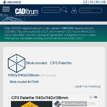
CZ
|
SK
|
EN
|
DE
Přes 123.000 registrovaných u nás, celkem
1.130.000
registrovaných
(CZ+EN)
. Tipy pro
AutoCAD 2027
, pro
Inventor 2027
a pro
Revit 2027
.
Nový
Kalkulátor nosníků
,
Spirograf generátor
a
Regresní křivky
v sekci
Převodníky
.
Kompletní
příkazy
a
proměnné AutoCADu 2027
.
Blok-model: CP3 Palette
1140x1140x138mm
(Průmysl)
Blok-model #17396
« zpět na Katalog
CP3 Palette 1140x1140x138mm
◄ DOWNLOAD
CP3_