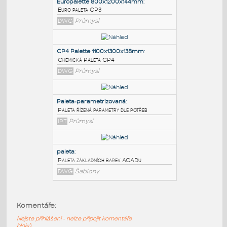
PODOBNÉ BLOKY
:
Europalette 800x1200x144mm
:
Euro paleta CP3
DWG
Průmysl
CP4 Palette 1100x1300x138mm
:
Chemická Paleta CP4
DWG
Průmysl
Paleta-parametrizovaná
:
Komentáře:
Paleta řízená parametry dle potřeb
Nejste přihlášeni - nelze připojit komentáře
IPT
Průmysl
bloků