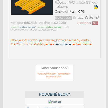
Palette_1140x1140x138mm
_16.dwg
Chemická paleta CP3
DWG2007
kat:
Průmysl
Velikost
680,4kB
• ze dne
11.02.2019
Staženo:
181
x
Umístil:
stefan_scholz^
• Autor:
stefan_scholz
•
md5:
d2d590771e29b138496daa0a5d22f5da
Blok je k dispozici jen pro registrované členy webu
CADforum.cz. Přihlaste se -
registrace
je bezplatná.
Vaše hodnocení:
Nejste přihlášeni - nemůžete
hodnotit blok