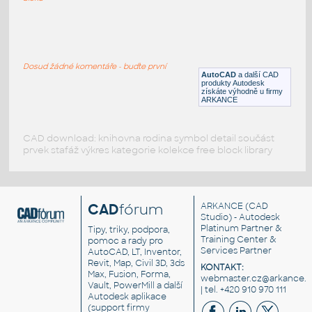
paleta
:
Paleta základních barev ACADu
Dosud žádné komentáře - buďte první
DWG
Šablony
AutoCAD
a další CAD
produkty Autodesk
získáte výhodně u firmy
ARKANCE
CAD download: knihovna rodina symbol detail součást
prvek stafáž výkres kategorie kolekce free block library
CAD
fórum
ARKANCE
(CAD
Studio) - Autodesk
Platinum Partner &
Tipy, triky, podpora,
Training Center &
pomoc a rady pro
Services Partner
AutoCAD, LT, Inventor,
Revit, Map, Civil 3D, 3ds
KONTAKT:
Max, Fusion, Forma,
webmaster.cz@arkance.w
Vault, PowerMill a další
| tel. +420 910 970 111
Autodesk aplikace
(support firmy