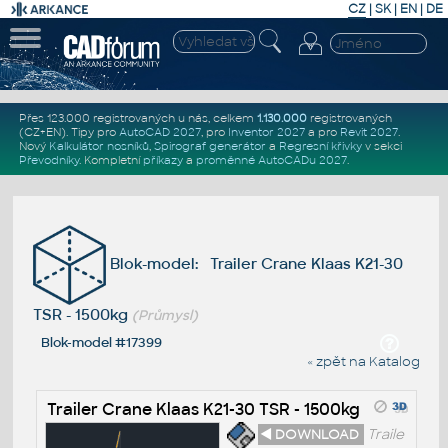
CZ
|
SK
|
EN
|
DE
Přes 123.000 registrovaných u nás, celkem
1.130.000
registrovaných
(CZ+EN)
. Tipy pro
AutoCAD 2027
, pro
Inventor 2027
a pro
Revit 2027
.
Nový
Kalkulátor nosníků
,
Spirograf generátor
a
Regresní křivky
v sekci
Převodníky
.
Kompletní
příkazy
a
proměnné AutoCADu 2027
.
Blok-model: Trailer Crane Klaas K21-30
TSR - 1500kg
(Průmysl)
Blok-model #17399
« zpět na Katalog
Trailer Crane Klaas K21-30 TSR - 1500kg
◄ DOWNLOAD
Traile