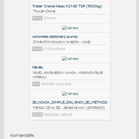
PODOBNÉ BLOKY
:
Trailer Crane Klaas K21-30 TSR (1500kg)
:
Trailer Crane
DWG
Silnice
concrete stationary pump
:
Staveništní míchačka na beton - návěs
DWG
Průmyslová
Návěs
:
Návěs, kontejnerový kamion - modifikovatelné
Komentáře: