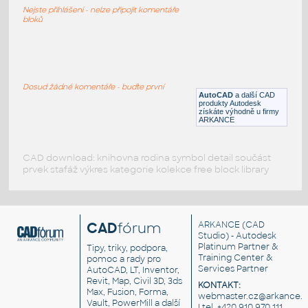
materiály
Nejste přihlášeni - nelze připojit komentáře
RFA
Vozidla, doprava
bloků
3D_HOOK_SIMPLE_DIN_15401_3D_METHOD
:
Metoda 2D na 3D - jeřábové háky (DIN15401)
Dosud žádné komentáře - buďte první
AutoCAD
a další CAD
DWG
Nástroje, nářadí
produkty Autodesk
získáte výhodně u firmy
ARKANCE
CAD download: knihovna rodina symbol detail součást
prvek stafáž výkres kategorie kolekce free block library
CAD
fórum
ARKANCE
(CAD
Studio) - Autodesk
Platinum Partner &
Tipy, triky, podpora,
Training Center &
pomoc a rady pro
Services Partner
AutoCAD, LT, Inventor,
Revit, Map, Civil 3D, 3ds
KONTAKT:
Max, Fusion, Forma,
webmaster.cz@arkance.w
Vault, PowerMill a další
| tel. +420 910 970 111