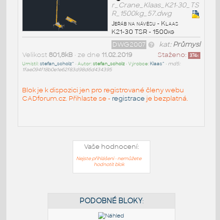
r_Crane_Klaas_K21-30_TS
R_1500kg_57.dwg
Jeřáb na návěsu - Klaas
K21-30 TSR - 1500kg
DWG2007
kat:
Průmysl
Velikost
801,8kB
• ze dne
11.02.2019
Staženo:
374
x
Umístil:
stefan_scholz^
• Autor:
stefan_scholz
• Výrobce:
Klaas^
•
md5:
1fae094f18b0e1e62f83d98d6d434395
Blok je k dispozici jen pro registrované členy webu
CADforum.cz. Přihlaste se -
registrace
je bezplatná.
Vaše hodnocení:
Nejste přihlášeni - nemůžete
hodnotit blok