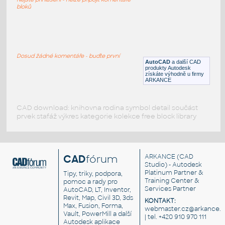
DWG
Nábytek
bloků
bricasti M7
:
Stereo reverb procesor 19" do racku
Dosud žádné komentáře - buďte první
AutoCAD
a další CAD
DWG
Součástky
produkty Autodesk
získáte výhodně u firmy
ARKANCE
CAD download: knihovna rodina symbol detail součást
prvek stafáž výkres kategorie kolekce free block library
CAD
fórum
ARKANCE
(CAD
Studio) - Autodesk
Platinum Partner &
Tipy, triky, podpora,
Training Center &
pomoc a rady pro
Services Partner
AutoCAD, LT, Inventor,
Revit, Map, Civil 3D, 3ds
KONTAKT:
Max, Fusion, Forma,
webmaster.cz@arkance.w
Vault, PowerMill a další
| tel. +420 910 970 111
Autodesk aplikace