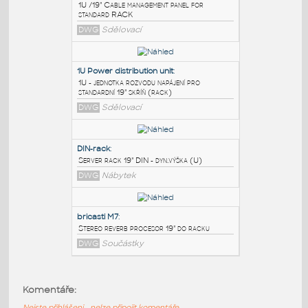
PODOBNÉ BLOKY
:
1U-19"-Cable_management_panel
:
1U /19" Cable management panel for
standard RACK
DWG
Sdělovací
1U Power distribution unit
:
1U - jednotka rozvodu napájení pro
standardní 19" skříň (rack)
DWG
Sdělovací
DIN-rack
:
Komentáře:
Server rack 19" DIN - dyn.výška (U)
Nejste přihlášeni - nelze připojit komentáře