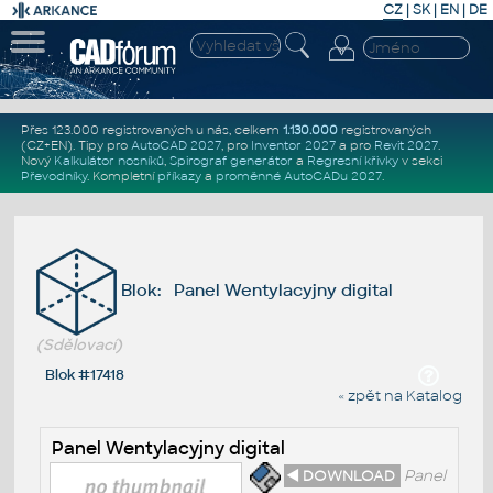
CZ
|
SK
|
EN
|
DE
Přes 123.000 registrovaných u nás, celkem
1.130.000
registrovaných
(CZ+EN)
. Tipy pro
AutoCAD 2027
, pro
Inventor 2027
a pro
Revit 2027
.
Nový
Kalkulátor nosníků
,
Spirograf generátor
a
Regresní křivky
v sekci
Převodníky
.
Kompletní
příkazy
a
proměnné AutoCADu 2027
.
Blok: Panel Wentylacyjny digital
(Sdělovací)
Blok #17418
« zpět na Katalog
Panel Wentylacyjny digital
◄ DOWNLOAD
Panel