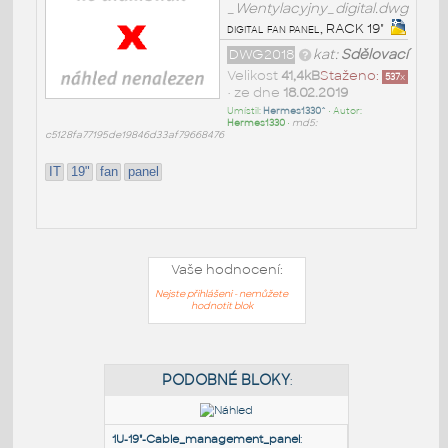
_Wentylacyjny_digital.dwg
digital fan panel, RACK 19"
DWG2018
kat:
Sdělovací
Velikost
41,4kB
Staženo:
537
x
• ze dne
18.02.2019
Umístil:
Hermes1330^
• Autor:
Hermes1330
•
md5:
c5128fa77195de19846d33af79668476
IT
19"
fan
panel
Vaše hodnocení:
Nejste přihlášeni - nemůžete
hodnotit blok