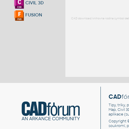
CIVIL 3D
FUSION
CAD download: knihovna rodina symbol detai
CAD
fó
Tipy, triky
Map, Civil 
aplikace (
Copyright 
soukromí, 