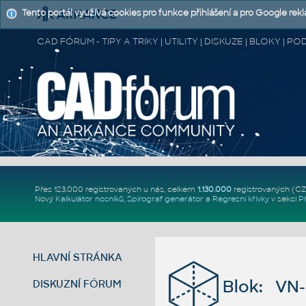
Tento portál využívá cookies pro funkce přihlášení a pro Google rek
CAD FÓRUM - TIPY A TRIKY | UTILITY | DISKUZE | BLOKY |
Přes 123.000 registrovaných u nás, celkem
1.130.000
registrovaných (C
Nový
Kalkulátor nosníků
,
Spirograf generátor
a
Regresní křivky
v sekci
P
HLAVNÍ STRÁNKA
Blok: VN-J
DISKUZNÍ FÓRUM