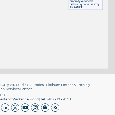
produkty Autodesk
získáte výhodně u firmy
ARKANCE
NCE
(CAD Studio) - Autodesk Platinum Partner & Training
r & Services Partner
AKT:
ster.cz@arkance.world | tel. +420 910 970 111