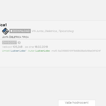
ica1
◄ DOWNLOAD
VN-Junta_Dieletrica_Tipica1.dwg
Junta Dieletrica tipica
DWG2007
Velikost
105,2kB
• ze dne
18.02.2019
Umístil:
Luzivan Lobo^
• Autor:
LuzivanLobo
•
md5: 5e299883191f1b68b08a6d9be04f424f
Vaše hodnocení: