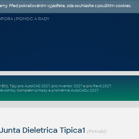
lamy. Před pokračováním vyjadřete, zda souhlasíte s použitím cookies.
 PODPORA | POMOC A RADY
Z+EN)
. Tipy pro
AutoCAD 2027
, pro
Inventor 2027
a pro
Revit 2027
.
řevodníky
.
Kompletní
příkazy
a
proměnné AutoCADu 2027
.
unta Dieletrica Tipica1
(Potrubí)