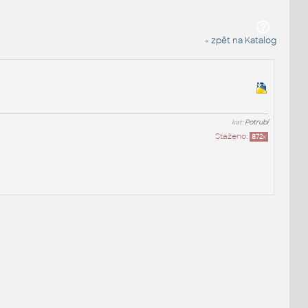
« zpět na Katalog
kat:
Potrubí
Staženo:
872
x