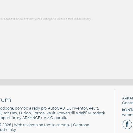
l součást prvek stafáž výkres kategorie kolekce free block library
rum
ARKA
Cente
, podpora, pomoc a rady pro AutoCAD, LT, Inventor, Revit,
KONT
3D, 3ds Max, Fusion, Forma, Vault, PowerMill a další Autodesk
webma
support firmy ARKANCE). Viz
O portálu
.
© 2026 |
Web reklama
na tomto serveru |
Ochrana
podmínky