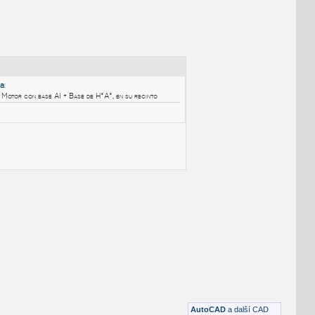
NÉ BLOKY
:
Ejemplo Motor - Bomba
:
3D con Típico de Bomba - Motor con base AI + Base de H°A°, en su recinto
DWG
Energetika
AutoCAD
a další CAD