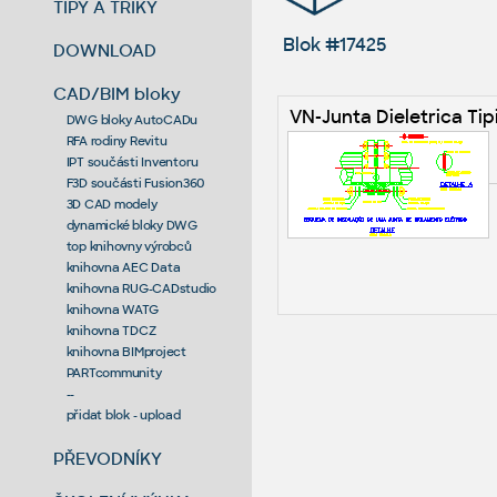
TIPY A TRIKY
Blok #17425
DOWNLOAD
CAD/BIM bloky
VN-Junta Dieletrica Tip
DWG bloky AutoCADu
RFA rodiny Revitu
IPT součásti Inventoru
F3D součásti Fusion360
3D CAD modely
dynamické bloky DWG
top knihovny výrobců
knihovna AEC Data
knihovna RUG-CADstudio
knihovna WATG
knihovna TDCZ
knihovna BIMproject
PARTcommunity
--
přidat blok - upload
PŘEVODNÍKY