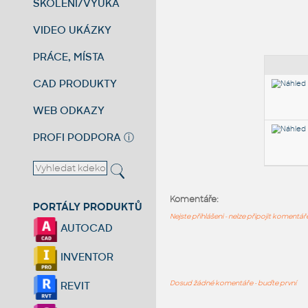
ŠKOLENÍ/VÝUKA
VIDEO UKÁZKY
PRÁCE, MÍSTA
CAD PRODUKTY
WEB ODKAZY
PROFI PODPORA
ⓘ
Komentáře:
PORTÁLY PRODUKTŮ
Nejste přihlášeni - nelze připojit komentá
AUTOCAD
INVENTOR
Dosud žádné komentáře - buďte první
REVIT