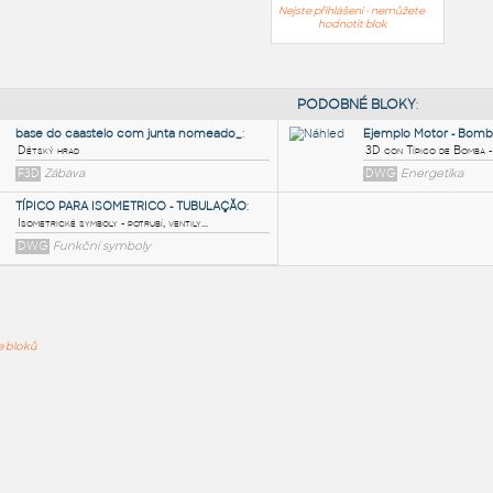
Nejste přihlášeni - nemůžete
hodnotit blok
PODOB
base do caastelo com junta nomeado_
:
ře bloků
Dětský hrad
F3D
Zábava
TÍPICO PARA ISOMETRICO - TUBULAÇĂO
:
Isometrické symboly - potrubí, ventily...
DWG
Funkční symboly