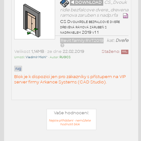
◄ DOWNLOAD
CS_Dvouk
ridle bezfalcove dvere_drevena
ramova zaruben s nadp.rfa
CS Dvoukřídlé bezfalcové dveře
dřevěná rámová zárubeň s
nadpanelem 2019 v1 1
Revit family RVT2019
kat:
Dveře
Velikost
1,14MB
• ze dne
22.02.2019
Staženo:
111
x
Umístil:
Vladimír Michl^
• Autor:
RUGCS
rug
Blok je k dispozici jen pro zákazníky s přístupem na VIP
server firmy Arkance Systems (CAD Studio).
Vaše hodnocení:
Nejste přihlášeni - nemůžete
hodnotit blok