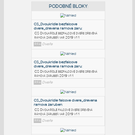
PODOBNÉ BLOKY
:
CS_Dvoukridle bezfalcove
dvere_drevena ramova zaru
:
CS Dvoukřídlé bezfalcové dveře dřevěná
rámová zárubeň var 2019 v1 1
RFA
Dveře
CS_Dvoukridle bezfalcove
dvere_drevena ramova zaru
:
CS Dvoukřídlé bezfalcové dveře dřevěná