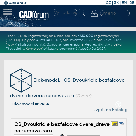
CZ
|
SK
|
EN
|
DE
Přes 123.000 registrovaných u nás, celkem
1.130.000
registrovaných
(CZ+EN)
. Tipy pro
AutoCAD 2027
, pro
Inventor 2027
a pro
Revit 2027
.
Nový
Kalkulátor nosníků
,
Spirograf generátor
a
Regresní křivky
v sekci
Převodníky
.
Kompletní
příkazy
a
proměnné AutoCADu 2027
.
Blok-model: CS_Dvoukridle bezfalcove
dvere_drevena ramova zaru
(Dveře)
Blok-model #17434
« zpět na Katalog
CS_Dvoukridle bezfalcove dvere_dreve
na ramova zaru