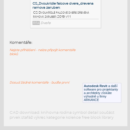
rámová zárubeň 2019 v1 1
RFA
Dveře
CS_Dvoukridle falcove dvere_drevena
ramova zaruben
:
CS Dvoukřídlé falcové dveře dřevěná
Komentáře:
rámová zárubeň var 2019 v1 1
Nejste přihlášeni - nelze připojit komentáře
RFA
Dveře
bloků
CS_Dvoukridle falcove dvere_drevena
ramova zaruben
:
Dosud žádné komentáře - buďte první
CS Dvoukřídlé falcové dveře dřevěná
Autodesk Revit
a další
rámová zárubeň 2019 v1 1
software pro projektanty
a architekty získáte
RFA
Dveře
výhodně u firmy
ARKANCE
CAD download: knihovna rodina symbol detail součást
prvek stafáž výkres kategorie kolekce free block library