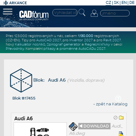
CZ
|
SK
|
EN
|
DE
Přes 123.000 registrovaných u nás, celkem
1.130.000
registrovaných
(CZ+EN)
. Tipy pro
AutoCAD 2027
, pro
Inventor 2027
a pro
Revit 2027
.
Nový
Kalkulátor nosníků
,
Spirograf generátor
a
Regresní křivky
v sekci
Převodníky
.
Kompletní
příkazy
a
proměnné AutoCADu 2027
.
Blok: Audi A6
(Vozidla, doprava)
Blok #17455
« zpět na Katalog
Audi A6
◄ DOWNLOAD
Audi_
A6.dwg