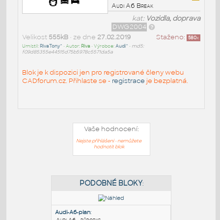
Audi A6 Break
kat:
Vozidla, doprava
DWG2004
Velikost
555kB
• ze dne
27.02.2019
Staženo:
580
x
Umístil:
RivaTony^
• Autor:
Riva
• Výrobce:
Audi^
•
md5:
f09d85355e44515d75b5978c5571da5a
Blok je k dispozici jen pro registrované členy webu
CADforum.cz. Přihlaste se -
registrace
je bezplatná.
Vaše hodnocení:
Nejste přihlášeni - nemůžete
hodnotit blok