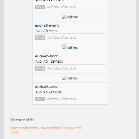
PODOBNÉ BLOKY
:
Audi-A6-plan
:
Audi A6 - půdorys
DWG
Vozidla, doprava
audi-a6-avant
:
Audi A6 Avant
DWG
Vozidla, doprava
Audi-A6-front
:
Komentáře:
Audi A6 - zepředu
Nejste přihlášeni - nelze připojit komentáře
DWG
Vozidla, doprava
bloků