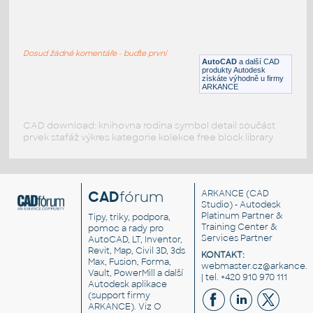
Audi-A6-view
:
Audi A6 - pohled
Dosud žádné komentáře - buďte první
DWG
Vozidla, doprava
AutoCAD
a další CAD
produkty Autodesk
získáte výhodně u firmy
ARKANCE
CAD download: knihovna rodina symbol detail součást
prvek stafáž výkres kategorie kolekce free block library
CAD
fórum
ARKANCE
(CAD
Studio) - Autodesk
Platinum Partner &
Tipy, triky, podpora,
Training Center &
pomoc a rady pro
Services Partner
AutoCAD, LT, Inventor,
Revit, Map, Civil 3D, 3ds
KONTAKT:
Max, Fusion, Forma,
webmaster.cz@arkance.w
Vault, PowerMill a další
| tel. +420 910 970 111
Autodesk aplikace
(support firmy
ARKANCE). Viz
O