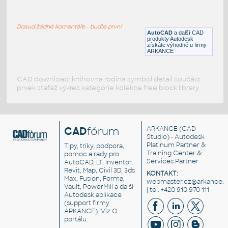
truck carreta
:
Volvo truck fh
Dosud žádné komentáře - buďte první
DWG
Vozidla, doprava
AutoCAD
a další CAD
produkty Autodesk
získáte výhodně u firmy
ARKANCE
CAD download: knihovna rodina symbol detail součást
prvek stafáž výkres kategorie kolekce free block library
CAD
fórum
ARKANCE
(CAD
Studio) - Autodesk
Platinum Partner &
Tipy, triky, podpora,
Training Center &
pomoc a rady pro
Services Partner
AutoCAD, LT, Inventor,
Revit, Map, Civil 3D, 3ds
KONTAKT:
Max, Fusion, Forma,
webmaster.cz@arkance.w
Vault, PowerMill a další
| tel. +420 910 970 111
Autodesk aplikace
(support firmy
ARKANCE). Viz
O
portálu
.