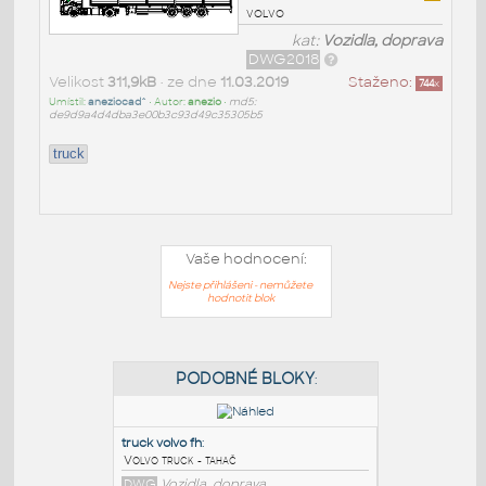
volvo
kat:
Vozidla, doprava
DWG2018
Velikost
311,9kB
• ze dne
11.03.2019
Staženo:
744
x
Umístil:
aneziocad^
• Autor:
anezio
•
md5:
de9d9a4d4dba3e00b3c93d49c35305b5
truck
Vaše hodnocení:
Nejste přihlášeni - nemůžete
hodnotit blok