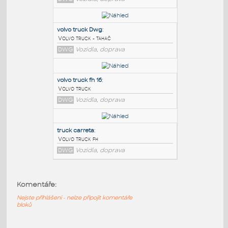
PODOBNÉ BLOKY
:
truck volvo fh
:
Volvo truck - tahač
DWG
Vozidla, doprava
volvo truck Dwg
:
Volvo truck - tahač
DWG
Vozidla, doprava
volvo truck fh 16
:
Komentáře:
Volvo truck
DWG
Vozidla, doprava
Nejste přihlášeni - nelze připojit komentáře
bloků