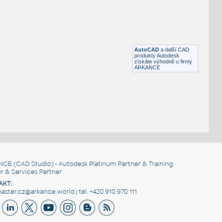
IPT
Tvary
Samořezný šroub
:
Samořezný šroub
RFA
Spojovací součásti
AutoCAD
a další CAD
produkty Autodesk
získáte výhodně u firmy
ARKANCE
NCE
(CAD Studio) - Autodesk Platinum Partner & Training
r & Services Partner
AKT:
ster.cz@arkance.world | tel. +420 910 970 111