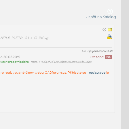
« zpět na Katalog
NIPLE_MUFNY_G1_4_G_3.dwg
T
kat:
Spojovací součásti
ne
30.03.2019
Staženo:
234
x
Autor:
pracovnizaloha
•
md5: 414da4f7d4309eb189e0d8e319b28fb9
n pro registrované členy webu CADforum.cz. Přihlaste se -
registrace
je