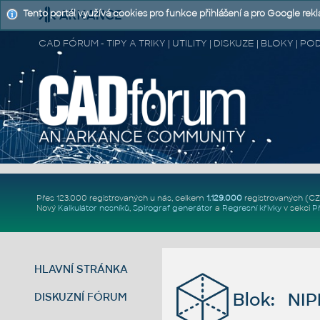
Tento portál využívá cookies pro funkce přihlášení a pro Google rek
CAD FÓRUM - TIPY A TRIKY | UTILITY | DISKUZE | BLOKY |
Přes 123.000 registrovaných u nás, celkem
1.129.000
registrovaných (C
Nový
Kalkulátor nosníků
,
Spirograf generátor
a
Regresní křivky
v sekci
P
HLAVNÍ STRÁNKA
Blok: NIP
DISKUZNÍ FÓRUM