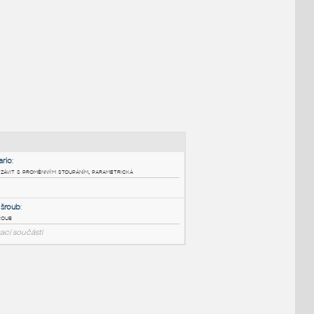
NÉ BLOKY
:
Helixpath_vario
:
Šroubovice - závit s proměnným stoupáním, parametrická