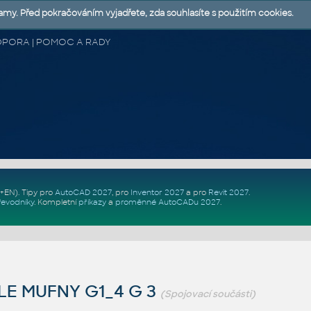
lamy. Před pokračováním vyjadřete, zda souhlasíte s použitím cookies.
 PODPORA | POMOC A RADY
Z+EN)
. Tipy pro
AutoCAD 2027
, pro
Inventor 2027
a pro
Revit 2027
.
řevodníky
.
Kompletní
příkazy
a
proměnné AutoCADu 2027
.
LE MUFNY G1_4 G 3
(Spojovací součásti)