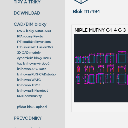
TIPY A TRIKY
Blok #17494
DOWNLOAD
CAD/BIM bloky
NIPLE MUFNY G1_4 G 3
DWG bloky AutoCADu
RFA rodiny Revitu
IPT součásti Inventoru
F3D součásti Fusion360
3D CAD modely
dynamické bloky DWG
top knihovny výrobců
knihovna AEC Data
knihovna RUG-CADstudio
knihovna WATG
knihovna TDCZ
knihovna BIMproject
PARTcommunity
--
přidat blok - upload
PŘEVODNÍKY