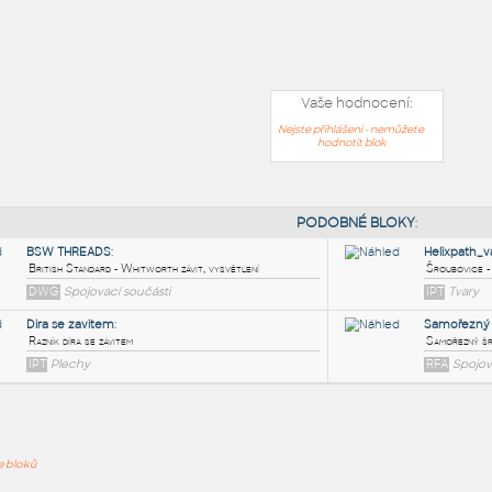
Vaše hodnocení:
Nejste přihlášeni - nemůžete
hodnotit blok
PODOB
ře bloků
BSW THREADS
:
British Standard - Whitworth závit, vysvětlení