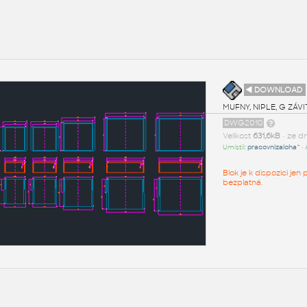
◄ DOWNLOAD
MUFNY, NIPLE, G ZÁVI
DWG2010
Velikost
631,6kB
• ze d
Umístil:
pracovnizaloha^
• 
Blok je k dispozici je
bezplatná.