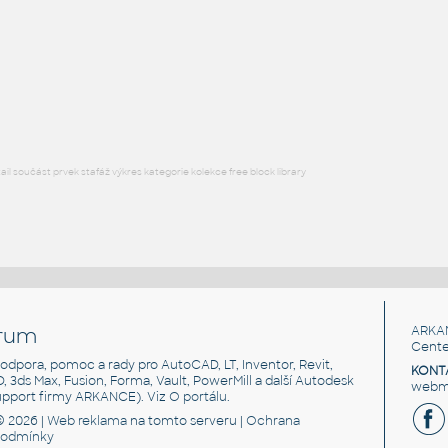
DWG
Spojovací součásti
Dira se zavitem
:
Razník díra se závitem
IPT
Plechy
l součást prvek stafáž výkres kategorie kolekce free block library
rum
ARKA
Cente
, podpora, pomoc a rady pro AutoCAD, LT, Inventor, Revit,
KONT
3D, 3ds Max, Fusion, Forma, Vault, PowerMill a další Autodesk
webma
support firmy ARKANCE). Viz
O portálu
.
© 2026 |
Web reklama
na tomto serveru |
Ochrana
podmínky