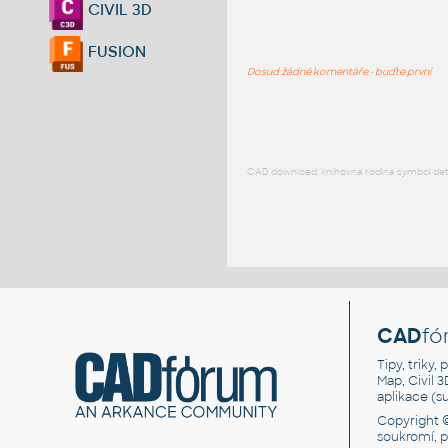
CIVIL 3D
FUSION
Dosud žádné komentáře - buďte první
CAD download: knihovna rodina symbol detai
CAD
fó
Tipy, triky
Map, Civil 
aplikace (
Copyright 
soukromí, 