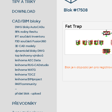
TIPY A TRIKY
Blok #17508
DOWNLOAD
CAD/BIM bloky
Fat Trap
DWG bloky AutoCADu
RFA rodiny Revitu
IPT součásti Inventoru
F3D součásti Fusion360
3D CAD modely
dynamické bloky DWG
top knihovny výrobců
knihovna AEC Data
knihovna RUG-CADstudio
Blok je k dispozici jen pro regist
knihovna WATG
knihovna TDCZ
knihovna BIMproject
PARTcommunity
--
přidat blok - upload
PŘEVODNÍKY