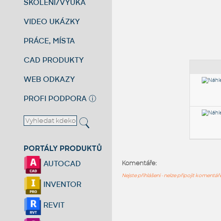
ŠKOLENÍ/VÝUKA
VIDEO UKÁZKY
PRÁCE, MÍSTA
CAD PRODUKTY
WEB ODKAZY
PROFI PODPORA
ⓘ
PORTÁLY PRODUKTŮ
AUTOCAD
Komentáře:
Nejste přihlášeni - nelze připojit komentá
INVENTOR
REVIT