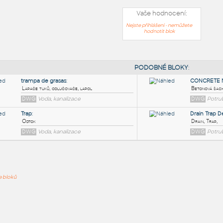
Vaše hodnocení:
Nejste přihlášeni - nemůžete
hodnotit blok
PODOB
trampa de grasas
:
ře bloků
Lapače tuků, odlučovače, lapol
DWG
Voda, kanalizace
Trap
:
Odtok