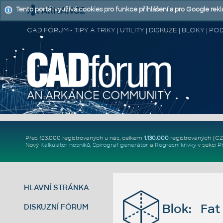
Tento portál využívá cookies pro funkce přihlášení a pro Google rek
CAD FÓRUM - TIPY A TRIKY | UTILITY | DISKUZE | BLOKY |
Přes 123.000 registrovaných u nás, celkem
1.130.000
registrovaných (C
Nový
Kalkulátor nosníků
,
Spirograf generátor
a
Regresní křivky
v sekci
P
HLAVNÍ STRÁNKA
Blok: Fat
DISKUZNÍ FÓRUM