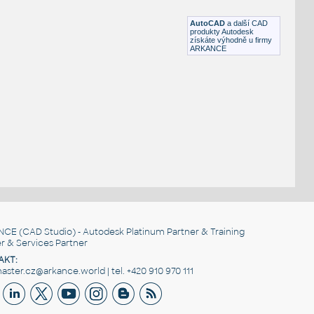
DWG
Potrubí
AutoCAD
a další CAD
produkty Autodesk
získáte výhodně u firmy
ARKANCE
NCE
(CAD Studio) - Autodesk Platinum Partner & Training
r & Services Partner
AKT:
ster.cz@arkance.world | tel. +420 910 970 111