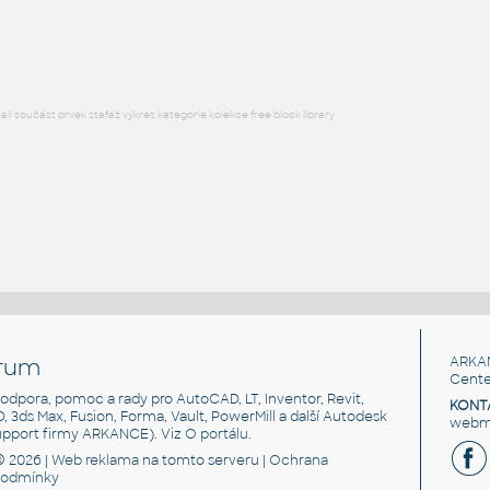
DWG
Voda, kanalizace
l součást prvek stafáž výkres kategorie kolekce free block library
rum
ARKA
Cente
, podpora, pomoc a rady pro AutoCAD, LT, Inventor, Revit,
KONT
3D, 3ds Max, Fusion, Forma, Vault, PowerMill a další Autodesk
webma
support firmy ARKANCE). Viz
O portálu
.
© 2026 |
Web reklama
na tomto serveru |
Ochrana
podmínky