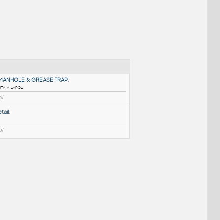
NÉ BLOKY
:
CONCRETE MANHOLE & GREASE TRAP
:
Betonová šachta a lapol
DWG
Potrubí
Drain Trap Detail
:
Drain, Trap,