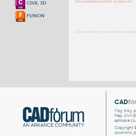
Dosud žádné komentáře - buďte první
CIVIL 3D
FUSION
CAD download: knihovna rodina symbol detai
CAD
fó
Tipy, triky
Map, Civil 
aplikace (
Copyright 
soukromí, 