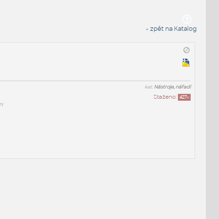
« zpět na Katalog
kat:
Nástroje, nářadí
Staženo:
427
x
71