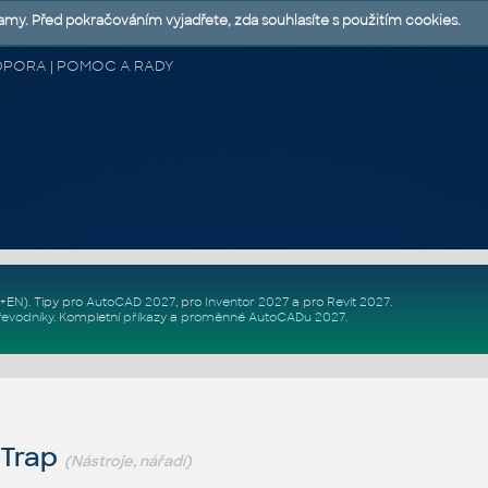
lamy. Před pokračováním vyjadřete, zda souhlasíte s použitím cookies.
 PODPORA | POMOC A RADY
Z+EN)
. Tipy pro
AutoCAD 2027
, pro
Inventor 2027
a pro
Revit 2027
.
řevodníky
.
Kompletní
příkazy
a
proměnné AutoCADu 2027
.
 Trap
(Nástroje, nářadí)