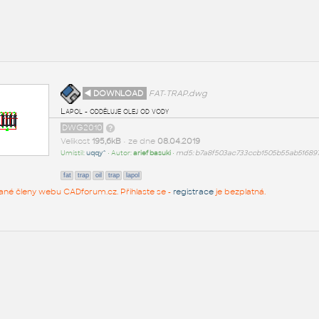
◄ DOWNLOAD
FAT-TRAP.dwg
Lapol - odděluje olej od vody
DWG2010
Velikost
195,6kB
• ze dne
08.04.2019
Umístil:
uqqy^
• Autor:
arief basuki
•
md5: b7a8f503ac733ccb1505b55ab51689
fat
trap
oil
trap
lapol
rované členy webu CADforum.cz. Přihlaste se -
registrace
je bezplatná.