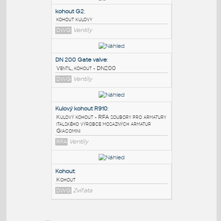
PODOBNÉ BLOKY
:
kohout G2
:
kohout kulovy
DWG
Ventily
DN 200 Gate valve
:
Ventil, kohout - DN200
DWG
Ventily
Kulový kohout R910
:
Kulový kohout - RFA soubory pro armatury