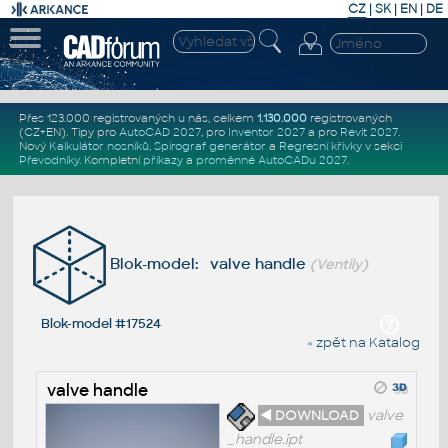
CZ
|
SK
|
EN
|
DE
Přes 123.000 registrovaných u nás, celkem
1.130.000
registrovaných
(CZ+EN)
. Tipy pro
AutoCAD 2027
, pro
Inventor 2027
a pro
Revit 2027
.
Nový
Kalkulátor nosníků
,
Spirograf generátor
a
Regresní křivky
v sekci
Převodníky
.
Kompletní
příkazy
a
proměnné AutoCADu 2027
.
Blok-model: valve handle
(Ventily)
Blok-model #17524
« zpět na Katalog
valve handle
◄ DOWNLOAD
valve
_handle.ipt