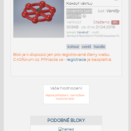
Kohout ventilu
Inventor part
kat:
Ventily
IPT2018
Velikost
Staženo:
230
x
303kB
• ze dne
21.04.2019
Umístil:
Vondruš^
•
md5:
0b14a2978afd92d1713d997aae4ba17c
kohout
ventil
handle
Blok je k dispozici jen pro registrované členy webu
CADforum.cz. Přihlaste se -
registrace
je bezplatná.
Vaše hodnocení:
Nejste přihlášeni - nemůžete
hodnotit blok