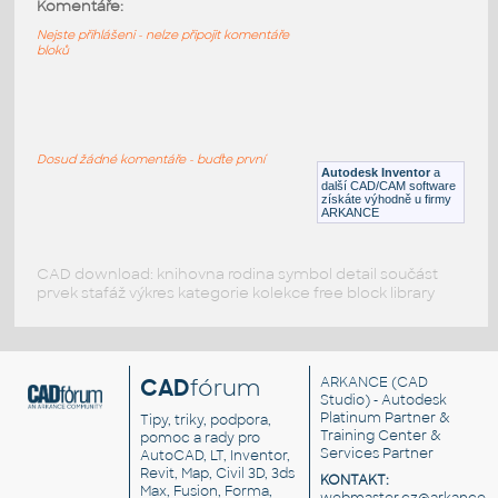
Komentáře:
italského výrobce mosazných armatur
Giacomini
Nejste přihlášeni - nelze připojit komentáře
bloků
RFA
Ventily
Kohout
:
Kohout
Dosud žádné komentáře - buďte první
Autodesk Inventor
a
DWG
Zvířata
další CAD/CAM software
získáte výhodně u firmy
ARKANCE
CAD download: knihovna rodina symbol detail součást
prvek stafáž výkres kategorie kolekce free block library
CAD
fórum
ARKANCE
(CAD
Studio) - Autodesk
Platinum Partner &
Tipy, triky, podpora,
Training Center &
pomoc a rady pro
Services Partner
AutoCAD, LT, Inventor,
Revit, Map, Civil 3D, 3ds
KONTAKT:
Max, Fusion, Forma,