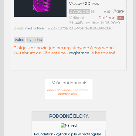
Válcový 2D tvar
DWG2018
kat:
Tvary
Velikost
Staženo:
35
x
311,4kB
• ze dne
11.05.2019
Umístil:
Vladimír Michl^
•
md5: dc9702d091a44b8d8e9b63e951b683ff
válec
cylindric
Blok je k dispozici jen pro registrované členy webu
CADforum.cz. Přihlaste se -
registrace
je bezplatná.
Vaše hodnocení:
Nejste přihlášeni - nemůžete
hodnotit blok