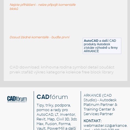
https://youtu.be/oWfFco7K9v8
Nejste přihlášeni - nelze připojit komentáře
DWG
Tvary
bloků
rolo de penel hamm
:
Válec Hamm
Dosud žádné komentáře - buďte první
AutoCAD
a další CAD
DWG
Průmyslová
produkty Autodesk
získáte výhodně u firmy
ARKANCE
CAD download: knihovna rodina symbol detail součást
prvek stafáž výkres kategorie kolekce free block library
CAD
fórum
ARKANCE
(CAD
Studio) - Autodesk
Platinum Partner &
Tipy, triky, podpora,
Training Center &
pomoc a rady pro
Services Partner
AutoCAD, LT, Inventor,
Revit, Map, Civil 3D, 3ds
KONTAKT:
Max, Fusion, Forma,
webmaster.cz@arkance.w
Vault, PowerMill a další