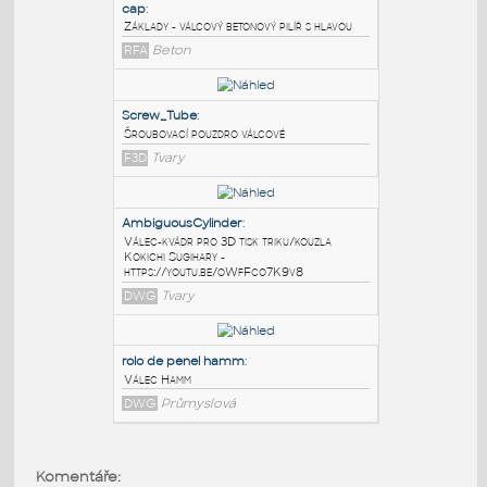
PODOBNÉ BLOKY
:
Foundation - cylindric pile w rectangular
cap
:
Základy - válcový betonový pilíř s hlavou
RFA
Beton
Screw_Tube
:
Šroubovací pouzdro válcové
F3D
Tvary
AmbiguousCylinder
:
Válec-kvádr pro 3D tisk triku/kouzla
Kokichi Sugihary -
Komentáře: