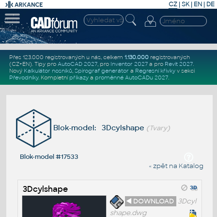
CZ
|
SK
|
EN
|
DE
Přes 123.000 registrovaných u nás, celkem
1.130.000
registrovaných
(CZ+EN)
. Tipy pro
AutoCAD 2027
, pro
Inventor 2027
a pro
Revit 2027
.
Nový
Kalkulátor nosníků
,
Spirograf generátor
a
Regresní křivky
v sekci
Převodníky
.
Kompletní
příkazy
a
proměnné AutoCADu 2027
.
Blok-model: 3Dcylshape
(Tvary)
Blok-model #17533
« zpět na Katalog
3Dcylshape
◄ DOWNLOAD
3Dcyl
shape.dwg