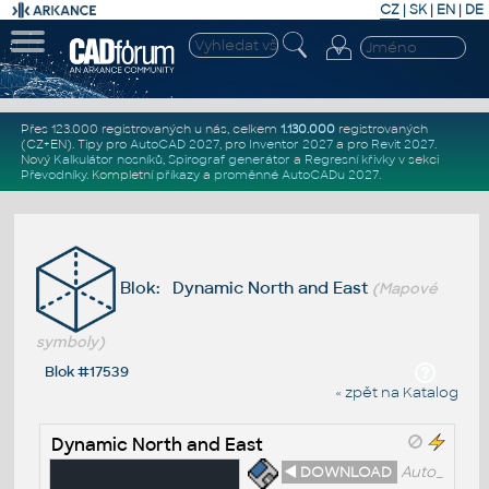
CZ
|
SK
|
EN
|
DE
Přes 123.000 registrovaných u nás, celkem
1.130.000
registrovaných
(CZ+EN)
. Tipy pro
AutoCAD 2027
, pro
Inventor 2027
a pro
Revit 2027
.
Nový
Kalkulátor nosníků
,
Spirograf generátor
a
Regresní křivky
v sekci
Převodníky
.
Kompletní
příkazy
a
proměnné AutoCADu 2027
.
Blok: Dynamic North and East
(Mapové
symboly)
Blok #17539
« zpět na Katalog
Dynamic North and East
◄ DOWNLOAD
Auto_