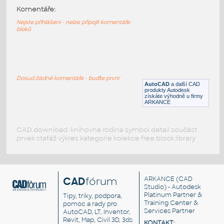
Automatická popisky výšky, kačena, Y-
Komentáře:
souřadnice, s deset.tečkou
Nejste přihlášeni - nelze připojit komentáře
DWG
Popisky
bloků
PTLABELR1
:
Automatický vytyčovací bod - popis
souřadnic X-Y
Dosud žádné komentáře - buďte první
AutoCAD
a další CAD
DWG
Popisky
produkty Autodesk
získáte výhodně u firmy
ARKANCE
CAD download: knihovna rodina symbol detail součást
prvek stafáž výkres kategorie kolekce free block library
CAD
fórum
ARKANCE
(CAD
Studio) - Autodesk
Platinum Partner &
Tipy, triky, podpora,
Training Center &
pomoc a rady pro
Services Partner
AutoCAD, LT, Inventor,
Revit, Map, Civil 3D, 3ds
KONTAKT: