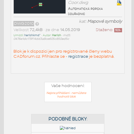
Coor.dwg
Automatická popiska
souřadnic
kat:
Mapové symboly
DWG2010
Velikost
72,4kB
• ze dne
14.05.2019
Staženo:
523
x
Umístil:
harishkmd^
• Autor:
Harish
•
md5:
0476e1dc179f14dd3a8ce605c850ed5c
Blok je k dispozici jen pro registrované členy webu
CADforum.cz. Přihlaste se -
registrace
je bezplatná.
Vaše hodnocení:
Nejste přihlášeni - nemůžete
hodnotit blok