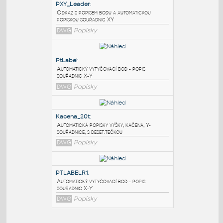
PODOBNÉ BLOKY
:
PXY_Leader
:
Odkaz s popisem bodu a automatickou
popiskou souřadnic XY
DWG
Popisky
PtLabel
:
Automatický vytyčovací bod - popis
souřadnic X-Y
DWG
Popisky
Kacena_20t
: