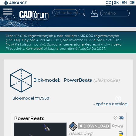
CZ
|
SK
|
EN
|
DE
Přes 123.000 registrovaných u nás, celkem
1.130.000
registrovaných
(CZ+EN)
. Tipy pro
AutoCAD 2027
, pro
Inventor 2027
a pro
Revit 2027
.
Nový
Kalkulátor nosníků
,
Spirograf generátor
a
Regresní křivky
v sekci
Převodníky
.
Kompletní
příkazy
a
proměnné AutoCADu 2027
.
Blok-model: PowerBeats
(Elektronika)
Blok-model #17558
« zpět na Katalog
PowerBeats
◄ DOWNLOAD
Powe
rBeats.dwg