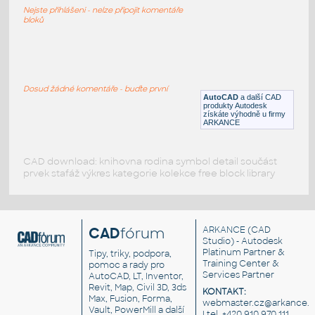
Nabíjecí pouzdro na Airpods Pro
Nejste přihlášeni - nelze připojit komentáře
F3D
Elektronika
bloků
_Sony Headphones
:
Sluchátka SONY
Dosud žádné komentáře - buďte první
AutoCAD
a další CAD
F3D
Zábava
produkty Autodesk
získáte výhodně u firmy
ARKANCE
CAD download: knihovna rodina symbol detail součást
prvek stafáž výkres kategorie kolekce free block library
CAD
fórum
ARKANCE
(CAD
Studio) - Autodesk
Platinum Partner &
Tipy, triky, podpora,
Training Center &
pomoc a rady pro
Services Partner
AutoCAD, LT, Inventor,
Revit, Map, Civil 3D, 3ds
KONTAKT:
Max, Fusion, Forma,
webmaster.cz@arkance.w
Vault, PowerMill a další
| tel. +420 910 970 111