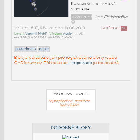
Powerbeats - bezdrátová
sluchátka
DWG2018
kat:
Elektronika
Velikost
597,1kB
• ze dne
13.06.2019
Staženo:
67
x
Umístil:
Vladimír Michl^
• Výrobce:
Apple^
•
md5:
edd70940b42060b22ba48470c2d0a5ac
powerbeats
apple
Blok je k dispozici jen pro registrované členy webu
CADforum.cz. Přihlaste se -
registrace
je bezplatná.
Vaše hodnocení:
Nejste přihlášeni - nemůžete
hodnotit blok