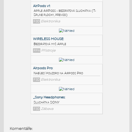
PODOBNÉ BLOKY
:
AirPods v1
:
Apple AirPods - bezdrátová sluchátka (T-
Spline plochy, převod)
F3D
Elektronika
WIRELESS MOUSE
:
Bezdrátová myš Apple
RFA
Přístroje
Airpods Pro
:
Komentáře: