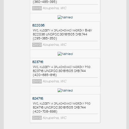
PODOBNÉ BLOKY
:
822397
:
Wc, klozety a splachovací nádržky Zeta
822397 UNSPSC:30181505 SfB:744
(360×485×395)
DWG
Koupelna, WC
822036
:
Wc, klozety a splachovací nádržky Baby
822036 UNSPSC:30181505 SfB:744
(295×385×350)
DWG
Koupelna, WC
823716
:
Wc, klozety a splachovací nádržky Mio
823716 UNSPSC:30181505 SfB:744