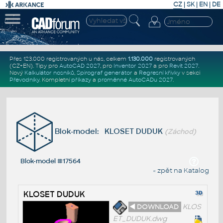
CZ
|
SK
|
EN
|
DE
Přes 123.000 registrovaných u nás, celkem
1.130.000
registrovaných
(CZ+EN)
. Tipy pro
AutoCAD 2027
, pro
Inventor 2027
a pro
Revit 2027
.
Nový
Kalkulátor nosníků
,
Spirograf generátor
a
Regresní křivky
v sekci
Převodníky
.
Kompletní
příkazy
a
proměnné AutoCADu 2027
.
Blok-model: KLOSET DUDUK
(Záchod)
Blok-model #17564
« zpět na Katalog
KLOSET DUDUK
◄ DOWNLOAD
KLOS
ET_DUDUK.dwg