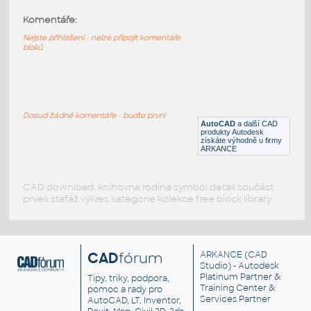
(420×685×816)
Komentáře:
DWG
Koupelna, WC
Nejste přihlášeni - nelze připojit komentáře
bloků
824716
:
Wc, klozety a splachovací nádržky Mio
824716 UNSPSC:30181505 SfB:744
(420×708×898)
Dosud žádné komentáře - buďte první
AutoCAD
a další CAD
DWG
Koupelna, WC
produkty Autodesk
získáte výhodně u firmy
ARKANCE
CAD download: knihovna rodina symbol detail součást
prvek stafáž výkres kategorie kolekce free block library
CAD
fórum
ARKANCE
(CAD
Studio) - Autodesk
Platinum Partner &
Tipy, triky, podpora,
Training Center &
pomoc a rady pro
Services Partner
AutoCAD, LT, Inventor,