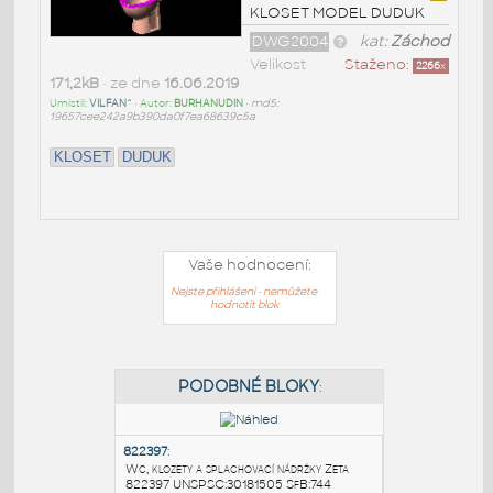
KLOSET MODEL DUDUK
DWG2004
kat:
Záchod
Velikost
Staženo:
2266
x
171,2kB
• ze dne
16.06.2019
Umístil:
VILFAN^
• Autor:
BURHANUDIN
•
md5:
19657cee242a9b390da0f7ea68639c5a
KLOSET
DUDUK
Vaše hodnocení:
Nejste přihlášeni - nemůžete
hodnotit blok