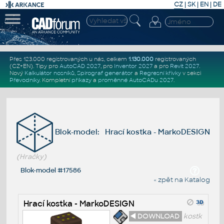
CZ
|
SK
|
EN
|
DE
Přes 123.000 registrovaných u nás, celkem
1.130.000
registrovaných
(CZ+EN)
. Tipy pro
AutoCAD 2027
, pro
Inventor 2027
a pro
Revit 2027
.
Nový
Kalkulátor nosníků
,
Spirograf generátor
a
Regresní křivky
v sekci
Převodníky
.
Kompletní
příkazy
a
proměnné AutoCADu 2027
.
Blok-model: Hrací kostka - MarkoDESIGN
(Hračky)
Blok-model #17586
« zpět na Katalog
Hrací kostka - MarkoDESIGN
◄ DOWNLOAD
kostk