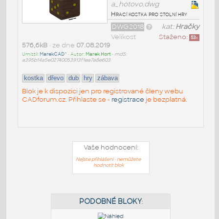
a_hotovo.dwg
Hrací kostka pro stolní hry
DWG2018
kat:
Hračky
Velikost
Staženo:
53
x
576,6kB
• ze dne
07.08.2019
Umístil:
MarekCAD^
• Autor:
Marek Hort
•
md5:
a395b14a5e02740053913f1ea7a8e603
kostka
dřevo
dub
hry
zábava
Blok je k dispozici jen pro registrované členy webu
CADforum.cz. Přihlaste se -
registrace
je bezplatná.
Vaše hodnocení:
Nejste přihlášeni - nemůžete
hodnotit blok