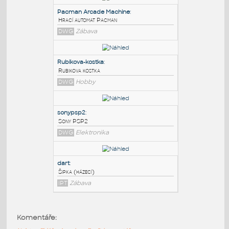
PODOBNÉ BLOKY
:
Pacman Arcade Machine
:
Hrací automat Pacman
DWG
Zábava
Rubikova-kostka
:
Rubikova kostka
DWG
Hobby
sonypsp2
:
Komentáře:
Sony PSP2