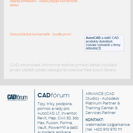
Nejste přihlášeni - nelze připojit komentáře
DWG
Elektronika
bloků
dart
:
Šipka (házecí)
Dosud žádné komentáře - buďte první
AutoCAD
a další CAD
IPT
Zábava
produkty Autodesk
získáte výhodně u firmy
ARKANCE
CAD download: knihovna rodina symbol detail součást
prvek stafáž výkres kategorie kolekce free block library
CAD
fórum
ARKANCE
(CAD
Studio) - Autodesk
Platinum Partner &
Tipy, triky, podpora,
Training Center &
pomoc a rady pro
Services Partner
AutoCAD, LT, Inventor,
Revit, Map, Civil 3D, 3ds
KONTAKT:
Max, Fusion, Forma,
webmaster.cz@arkance.w
Vault, PowerMill a další
| tel. +420 910 970 111
Autodesk aplikace