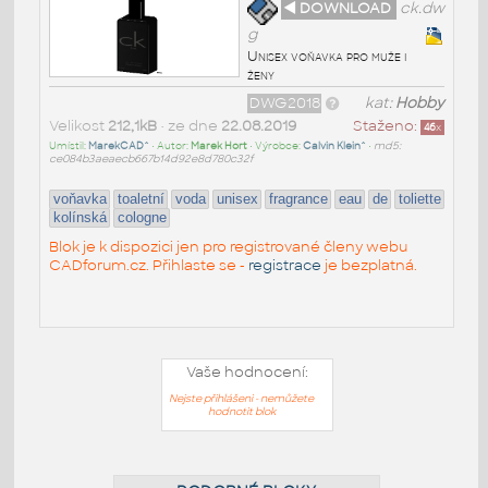
◄ DOWNLOAD
ck.dw
g
Unisex voňavka pro muže i
ženy
DWG2018
kat:
Hobby
Velikost
212,1kB
• ze dne
22.08.2019
Staženo:
46
x
Umístil:
MarekCAD^
• Autor:
Marek Hort
• Výrobce:
Calvin Klein^
•
md5:
ce084b3aeaecb667b14d92e8d780c32f
voňavka
toaletní
voda
unisex
fragrance
eau
de
toliette
kolínská
cologne
Blok je k dispozici jen pro registrované členy webu
CADforum.cz. Přihlaste se -
registrace
je bezplatná.
Vaše hodnocení:
Nejste přihlášeni - nemůžete
hodnotit blok