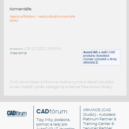
Komentáře:
Lidi
:
Lidi - muži, ženy - různé postoje
Nejste přihlášeni - nelze připojit komentáře
bloků
DWG
Postavy, lidé
Couple01
:
(06.02.2022 15:51:14)
Pár - muž, žena
dlinteriors
AutoCAD
a další CAD
macrame
DWG
Postavy, lidé
produkty Autodesk
získáte výhodně u firmy
ARKANCE
CAD download: knihovna rodina symbol detail součást
prvek stafáž výkres kategorie kolekce free block library
CAD
fórum
ARKANCE
(CAD
Studio) - Autodesk
Platinum Partner &
Tipy, triky, podpora,
Training Center &
pomoc a rady pro
Services Partner