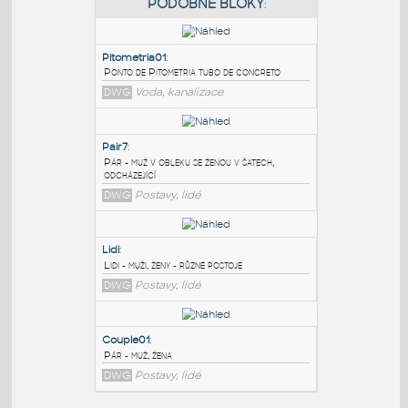
PODOBNÉ BLOKY
:
Pitometria01
:
Ponto de Pitometria tubo de concreto
DWG
Voda, kanalizace
Pair7
:
Pár - muž v obleku se ženou v šatech,
odcházející
DWG
Postavy, lidé