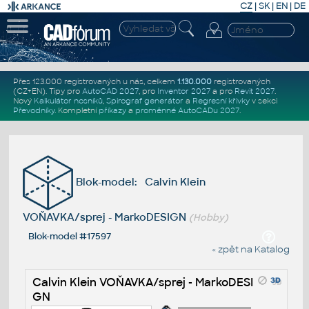
CZ
|
SK
|
EN
|
DE
Přes 123.000 registrovaných u nás, celkem
1.130.000
registrovaných
(CZ+EN)
. Tipy pro
AutoCAD 2027
, pro
Inventor 2027
a pro
Revit 2027
.
Nový
Kalkulátor nosníků
,
Spirograf generátor
a
Regresní křivky
v sekci
Převodníky
.
Kompletní
příkazy
a
proměnné AutoCADu 2027
.
Blok-model: Calvin Klein
VOŇAVKA/sprej - MarkoDESIGN
(Hobby)
Blok-model #17597
« zpět na Katalog
Calvin Klein VOŇAVKA/sprej - MarkoDESI
GN