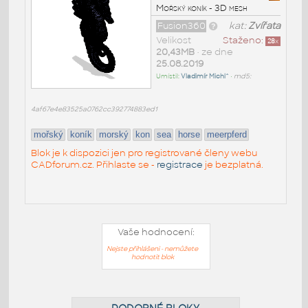
Mořský koník - 3D mesh
Fusion360
kat:
Zvířata
Velikost
Staženo:
28
x
20,43MB
• ze dne
25.08.2019
Umístil:
Vladimír Michl^
•
md5:
4af67e4e83525a0762cc392774883ed1
mořský
koník
morský
kon
sea
horse
meerpferd
Blok je k dispozici jen pro registrované členy webu
CADforum.cz. Přihlaste se -
registrace
je bezplatná.
Vaše hodnocení:
Nejste přihlášeni - nemůžete
hodnotit blok