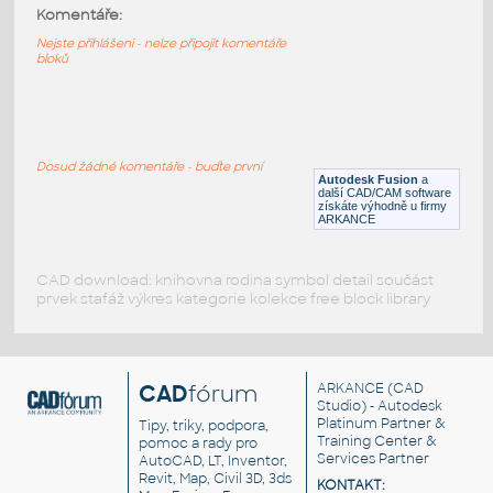
kun3D
:
Komentáře:
Kůň - šachová figurka
Nejste přihlášeni - nelze připojit komentáře
bloků
DWG
Zábava
Houpacka
:
Houpačky - koník pro dětské hřiště
Dosud žádné komentáře - buďte první
Autodesk Fusion
a
DWG
Zábava
další CAD/CAM software
získáte výhodně u firmy
ARKANCE
CAD download: knihovna rodina symbol detail součást
prvek stafáž výkres kategorie kolekce free block library
CAD
fórum
ARKANCE
(CAD
Studio) - Autodesk
Platinum Partner &
Tipy, triky, podpora,
Training Center &
pomoc a rady pro
Services Partner
AutoCAD, LT, Inventor,
Revit, Map, Civil 3D, 3ds
KONTAKT: