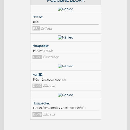
PODOBNÉ BLOKY
:
Horse
:
Kůň
RFA
Zvířata
Houpadlo
:
Houpací koník
DWG
Exteriéry