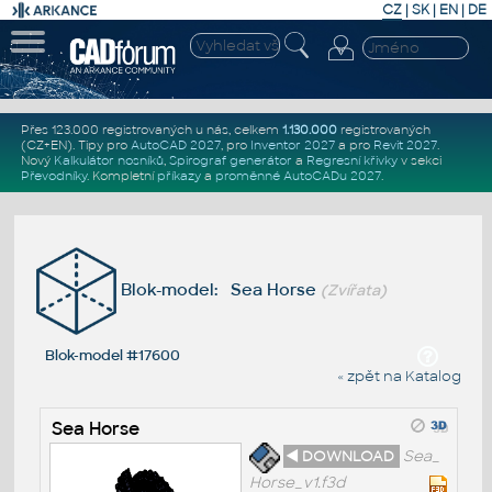
CZ
|
SK
|
EN
|
DE
Přes 123.000 registrovaných u nás, celkem
1.130.000
registrovaných
(CZ+EN)
. Tipy pro
AutoCAD 2027
, pro
Inventor 2027
a pro
Revit 2027
.
Nový
Kalkulátor nosníků
,
Spirograf generátor
a
Regresní křivky
v sekci
Převodníky
.
Kompletní
příkazy
a
proměnné AutoCADu 2027
.
Blok-model: Sea Horse
(Zvířata)
Blok-model #17600
« zpět na Katalog
Sea Horse
◄ DOWNLOAD
Sea_
Horse_v1.f3d