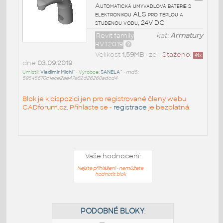
Automatická umyvadlová baterie s
elektronikou ALS pro teplou a
studenou vodu, 24V DC
Revit family
kat:
Armatury
RVT2019
Velikost
1,59MB
• ze
Staženo:
41
x
dne
03.09.2019
Umístil:
Vladimír Michl^
• Výrobce:
SANELA^
•
md5:
59545670c1ece2ae47e82d26260adcd4
Blok je k dispozici jen pro registrované členy webu
CADforum.cz. Přihlaste se -
registrace
je bezplatná.
Vaše hodnocení:
Nejste přihlášeni - nemůžete
hodnotit blok