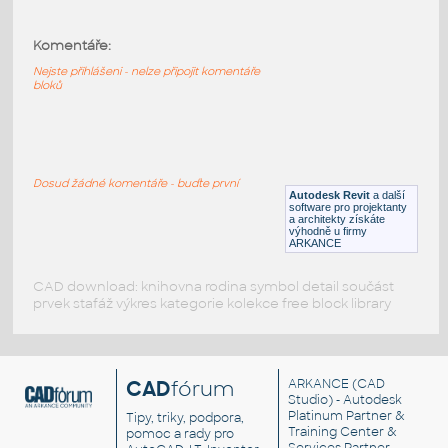
SLU 92
:
Automatická umyvadlová nerezová směšovací
Komentáře:
baterie s elektronikou ALS, 24V DC
Nejste přihlášeni - nelze připojit komentáře
RFA
Armatury
bloků
SLW 01NK
:
Automatický splachovač WC s elektronikou
Dosud žádné komentáře - buďte první
ALS na tlakovou vodu, 24V DC
Autodesk Revit
a další
software pro projektanty
RFA
Armatury
a architekty získáte
výhodně u firmy
ARKANCE
CAD download: knihovna rodina symbol detail součást
prvek stafáž výkres kategorie kolekce free block library
CAD
fórum
ARKANCE
(CAD
Studio) - Autodesk
Platinum Partner &
Tipy, triky, podpora,
Training Center &
pomoc a rady pro