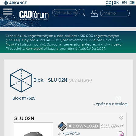
CZ
|
SK
|
EN
|
DE
Přes 123.000 registrovaných u nás, celkem
1.130.000
registrovaných
(CZ+EN)
. Tipy pro
AutoCAD 2027
, pro
Inventor 2027
a pro
Revit 2027
.
Nový
Kalkulátor nosníků
,
Spirograf generátor
a
Regresní křivky
v sekci
Převodníky
.
Kompletní
příkazy
a
proměnné AutoCADu 2027
.
Blok: SLU 02N
(Armatury)
Blok #17625
« zpět na Katalog
SLU 02N
◄ DOWNLOAD
SLU_02N.rf
a
+
příloha