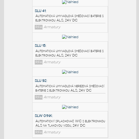
PODOBNÉ BLOKY
:
SLU 41
:
Automatická umyvadlová směšovací baterie s
elektronikou ALS, 24V DC
RFA
Armatury
SLU 15
:
Automatická umyvadlová směšovací baterie s
elektronikou ALS, 24V DC
RFA
Armatury