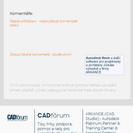
SLZN 24
:
Nerezový koš na hygienické potřeby 4,5 l,
Komentáře:
povrch matný
Nejste přihlášeni - nelze připojit komentáře
RFA
Armatury
bloků
Merkur-partID1035-1036
:
Deska zahnutá 50 x 50 mm resp. 50 x 100
Dosud žádné komentáře - buďte první
mm, iSoučást
Autodesk Revit
a další
software pro projektanty
IPT
Plechy
a architekty získáte
výhodně u firmy
ARKANCE
CAD download: knihovna rodina symbol detail součást
prvek stafáž výkres kategorie kolekce free block library
CAD
fórum
ARKANCE
(CAD
Studio) - Autodesk
Platinum Partner &
Tipy, triky, podpora,
Training Center &
pomoc a rady pro