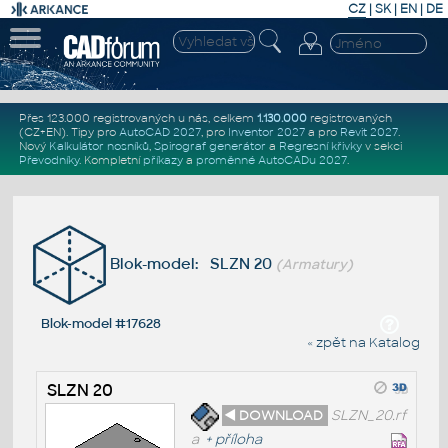
CZ
|
SK
|
EN
|
DE
Přes 123.000 registrovaných u nás, celkem
1.130.000
registrovaných
(CZ+EN)
. Tipy pro
AutoCAD 2027
, pro
Inventor 2027
a pro
Revit 2027
.
Nový
Kalkulátor nosníků
,
Spirograf generátor
a
Regresní křivky
v sekci
Převodníky
.
Kompletní
příkazy
a
proměnné AutoCADu 2027
.
Blok-model: SLZN 20
(Armatury)
Blok-model #17628
« zpět na Katalog
SLZN 20
◄ DOWNLOAD
SLZN_20.rf
a
+
příloha