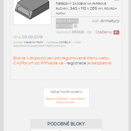
Nerezový zásobník na papírové
ručníky, 340 x 110 x 265 mm, povrch
matný
Revit family
kat:
Armatury
RVT2019
Velikost
360kB
• ze
Staženo:
41
x
dne
03.09.2019
Umístil:
Vladimír Michl^
• Výrobce:
SANELA^
•
md5:
58c03edf126aab39e3711e81cc5fa2ac
Blok je k dispozici jen pro registrované členy webu
CADforum.cz. Přihlaste se -
registrace
je bezplatná.
Vaše hodnocení:
Nejste přihlášeni - nemůžete
hodnotit blok