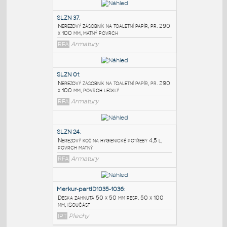
PODOBNÉ BLOKY
:
SLZN 37
:
Nerezový zásobník na toaletní papír, pr. 290
x 100 mm, matný povrch
RFA
Armatury
SLZN 01
:
Nerezový zásobník na toaletní papír, pr. 290
x 100 mm, povrch lesklý
RFA
Armatury